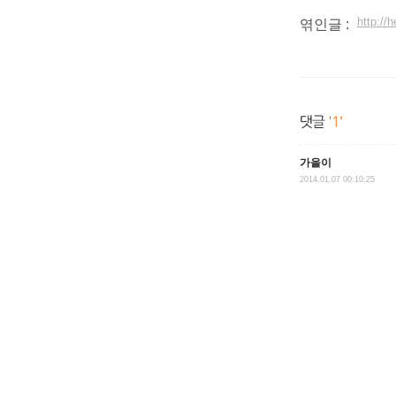
http:/
엮인글 :
가을이
2014.01.07 00:10:25