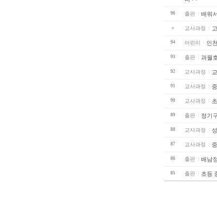
96
출판
배워서
»
교사과정
고
94
어린이
인천
93
출판
과월호.
92
교사과정
교
91
교사과정
중
90
교사과정
초
89
출판
정기
88
교사과정
성
87
교사과정
중
86
출판
배남
85
출판
초등 