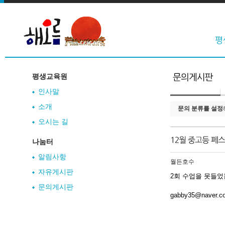
평생교육원
인사말
소개
문의 분류를 설정
오시는 길
나눔터
알림사항
월든호수
자유게시판
2회 수업을 못들었
문의게시판
gabby35@naver