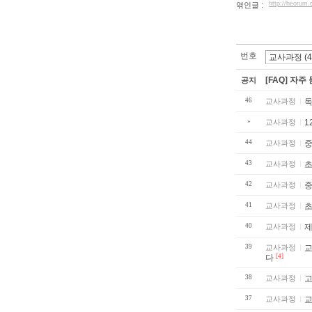
http://heorum
엮인글 :
번호
[FAQ] 자주
공지
46
교사과정
독
»
교사과정
1
44
교사과정
중
43
교사과정
초
42
교사과정
41
교사과정
초
40
교사과정
제
39
교사과정
교사회
다
[4]
38
교사과정
고
37
교사과정
교