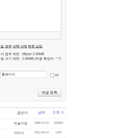
모
음
건
너
뛰
기
파일 첨부
선택 삭제
본문 삽입
서 첨부 제한 : 0Byte/ 2.00MB
일 크기 제한 : 2.00MB (허용 확장자 : *.*)
비
날짜
조회 수
글쓴이
하늘마음
2008-12-24
283963
아리사
2022-09-14
1193