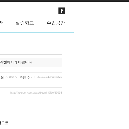
 작성
하시기 바랍니다.
180472
0
2012.11.13 01:42:21
조회 수
추천 수
http://heorum.com/zbxe/board_QNA/85954
으로...