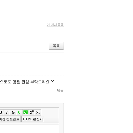
이 게시물을
목록
으로도 많은 관심 부탁드려요.^^
댓글
»
편
확장 컴포넌트
HTML 편집기
집
도
구