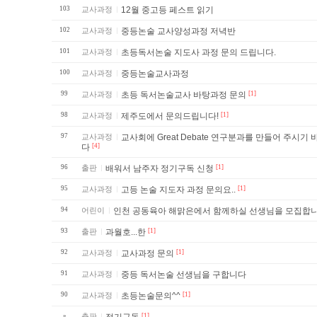
103
교사과정
12월 중고등 페스트 읽기
102
교사과정
중등논술 교사양성과정 저녁반
101
교사과정
초등독서논술 지도사 과정 문의 드립니다.
100
교사과정
중등논술교사과정
99
교사과정
초등 독서논술교사 바탕과정 문의
[1]
98
교사과정
제주도에서 문의드립니다!
[1]
97
교사과정
교사회에 Great Debate 연구분과를 만들어 주시기 바랍니
다
[4]
96
출판
배워서 남주자 정기구독 신청
[1]
95
교사과정
고등 논술 지도자 과정 문의요..
[1]
94
어린이
인천 공동육아 해맑은에서 함께하실 선생님을 모집합니
93
출판
과월호...한
[1]
92
교사과정
교사과정 문의
[1]
91
교사과정
중등 독서논술 선생님을 구합니다
90
교사과정
초등논술문의^^
[1]
»
출판
[1]