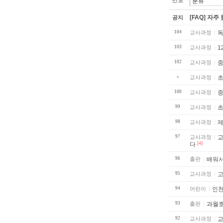
번호
[FAQ] 자주
공지
104
교사과정
독
103
교사과정
1
102
교사과정
중
»
교사과정
초
100
교사과정
99
교사과정
초
98
교사과정
제
97
교사과정
교사회
다
[4]
96
출판
배워서
95
교사과정
고
94
어린이
인천
93
출판
과월호.
92
교사과정
교