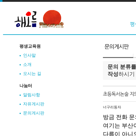
평생교육원
인사말
소개
문의 분류를
오시는 길
작성
하시기
나눔터
알림사항
자유게시판
너구리동자
문의게시판
방금 전화 문
여기는 부산
다름이 아니오