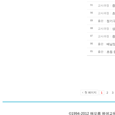
91
교사과정
중
90
교사과정
초
89
출판
정기
88
교사과정
성
87
교사과정
중
86
출판
배남
85
출판
초등 
첫 페이지
1
2
3
©1994-2012 해오름 평생교육원, 