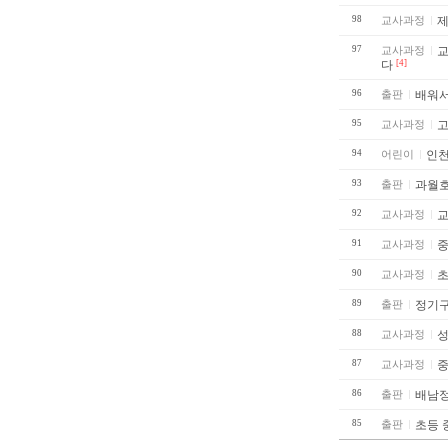
98
교사과정
제
97
교사과정
교사회
다
[4]
96
출판
배워서
95
교사과정
고
94
어린이
인천
93
출판
과월호.
92
교사과정
교
91
교사과정
중
90
교사과정
초
89
출판
정기
88
교사과정
성
87
교사과정
중
86
출판
배남
85
출판
초등 