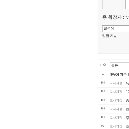
용 확장자 : *.*
밀글 기능
번호
»
[FAQ] 자주
104
교사과정
독
103
교사과정
1
102
교사과정
중
101
교사과정
초
100
교사과정
99
교사과정
초