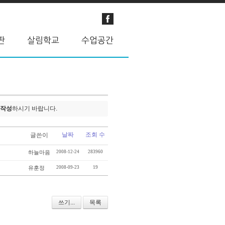
 작성
하시기 바랍니다.
날짜
조회 수
글쓴이
하늘마음
2008-12-24
283960
유훈정
2008-09-23
19
쓰기...
목록