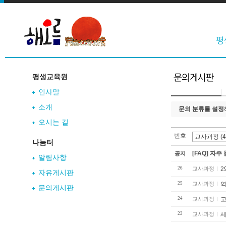
평생교육원
인사말
소개
문의 분류를 설정
오시는 길
번호
나눔터
[FAQ] 자주
공지
알림사항
26
교사과정
2
자유게시판
25
교사과정
역
문의게시판
24
교사과정
고
23
교사과정