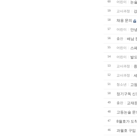
60
어린이
논술
59
교사과정
강
58
채용 문의
57
어린이
안녕
56
출판
배남 
55
어린이
스페
54
어린이
발도
53
교사과정
중
52
교사과정
51
청소년
50
정기구독 신
49
출판
교재
48
고등논술 문
47
8월호가 도
46
과월호 구입