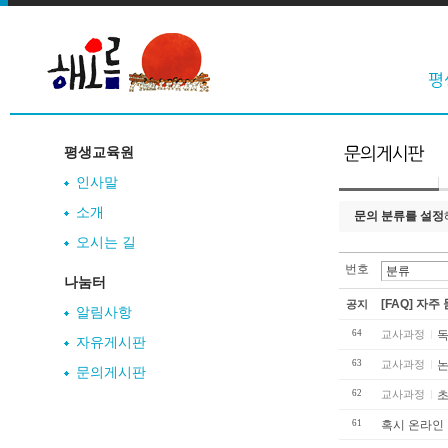
평생교육원
인사말
소개
문의 분류를 설정
오시는 길
번호
나눔터
[FAQ] 자주
공지
알림사항
64
교사과정
독
자유게시판
63
교사과정
문의게시판
62
교사과정
초
61
혹시 온라인 강