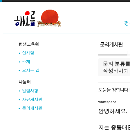
평생교육원
인사말
소개
문의 분류를
오시는 길
작성
하시기
나눔터
알림사항
자유게시판
whitespace
문의게시판
안녕하세요.
저는 중등대