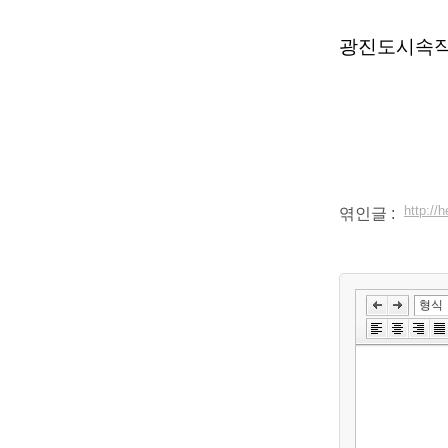
광진도시속작은학
www.
http:/
엮인글 :