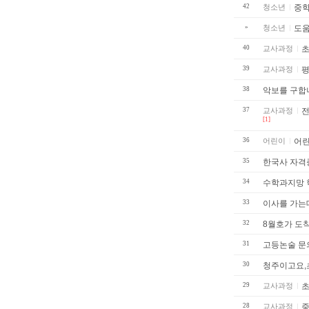
42
청소년
중학
»
청소년
도움
40
교사과정
39
교사과정
평
38
악보를 구합
37
교사과정
전
[1]
36
어린이
어
35
한국사 자격
34
수학과지망 
33
이사를 가는데.
32
8월호가 도
31
고등논술 문
30
청주이고요,
29
교사과정
초
28
교사과정
중