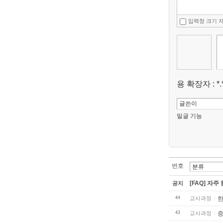
입력창 크기 
용 확장자 : *.*
밀글 기능
번호
[FAQ] 자주
공지
44
교사과정
한
43
교사과정