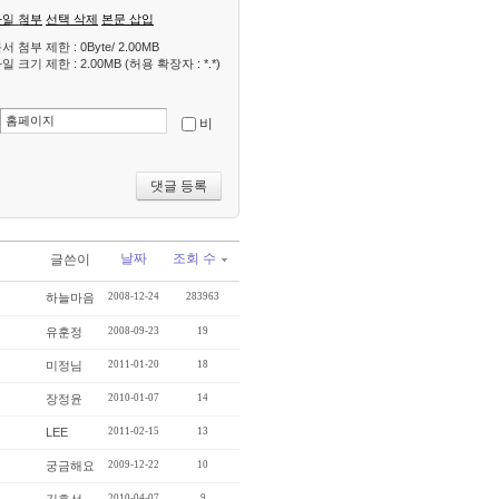
파일 첨부
선택 삭제
본문 삽입
서 첨부 제한 : 0Byte/ 2.00MB
일 크기 제한 : 2.00MB (허용 확장자 : *.*)
비
날짜
조회 수
글쓴이
하늘마음
2008-12-24
283963
유훈정
2008-09-23
19
미정님
2011-01-20
18
장정윤
2010-01-07
14
LEE
2011-02-15
13
궁금해요
2009-12-22
10
2010-04-07
9