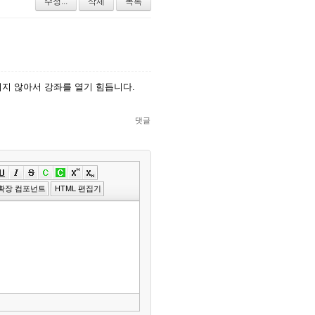
수정...
삭제
목록
이지 않아서 강좌를 열기 힘듭니다.
댓글
»
편
확장 컴포넌트
HTML 편집기
집
도
구
모
음
건
너
뛰
기