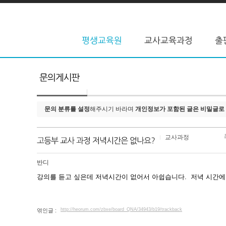
문의 분류를 설정
해주시기 바라며
개인정보가 포함된 글은 비밀글로
교사과정
반디
강의를 듣고 싶은데 저녁시간이 없어서 아쉽습니다. 저녁 시간
http://heorum.com/zbxe/board_QNA/34943/b19/trackback
엮인글 :