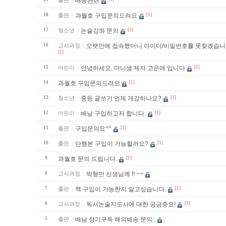
출판
배송관련
18
출판
과월호 구입문의드려요
[1]
17
청소년
논술강좌 문의
[1]
16
교사과정
오랫만에 접속했더니 아이디/비밀번호를 못찾겠습
[1]
15
어린이
안녕하세요, 마니샘 제자 고은애 입니다
[1]
14
과월호 구입문의드려요
[1]
13
청소년
중등 글쓰기 언제 개강하나요?
[1]
12
어린이
배남 구입하고자 합니다.
[1]
11
출판
구입문의요^^
[3]
10
출판
단행본 구입이 가능할까요?
[1]
9
과월호 문의 드립니다.
[1]
8
교사과정
박형만 선생님께 !! ~~
7
출판
책 구입이 가능한지 알고싶습니다.
[1]
6
교사과정
독서논술지도사에 대한 궁금증요!
[1]
5
출판
배남 정기구독 해외배송 문의..