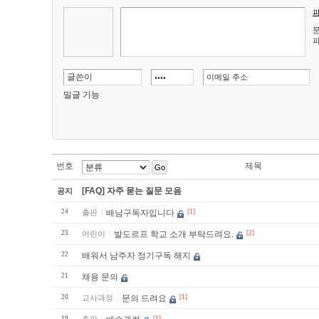
문
파
밀글 기능
번호
제목
Go
[FAQ] 자주 묻는 질문 모음
공지
24
출판
배남구독자입니다
[1]
23
어린이
발도르프 학교 소개 부탁드려요.
[2]
22
배워서 남주자 정기구독 해지
21
채용 문의
20
교사과정
문의 드려요
[1]
19
[1]