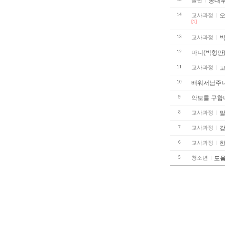
출판
동대부
14
교사과정
오
[1]
13
교사과정
박
12
마니(박형만
11
교사과정
고
10
배워서남주나
9
악보를 구합
8
교사과정
말
7
교사과정
강
6
교사과정
한
5
청소년
도움