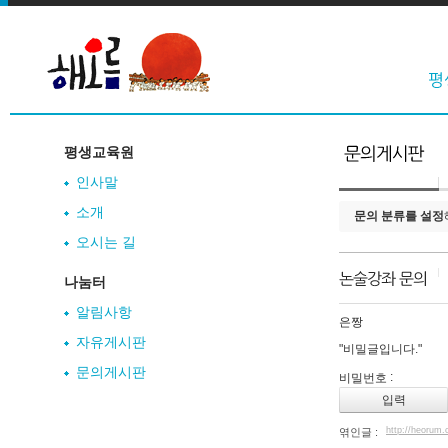
평생교육원
인사말
소개
문의 분류를 설정
오시는 길
나눔터
알림사항
은짱
자유게시판
"비밀글입니다."
문의게시판
:
비밀번호
http://heorum
엮인글 :