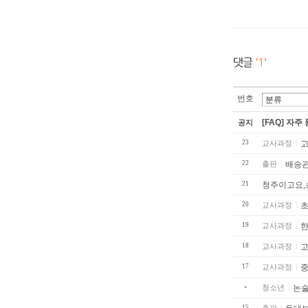
번호
[FAQ] 자주
공지
23
교사과정
고
22
출판
배송
21
청주이고요,
20
교사과정
19
교사과정
한
18
교사과정
17
교사과정
»
청소년
논술
15