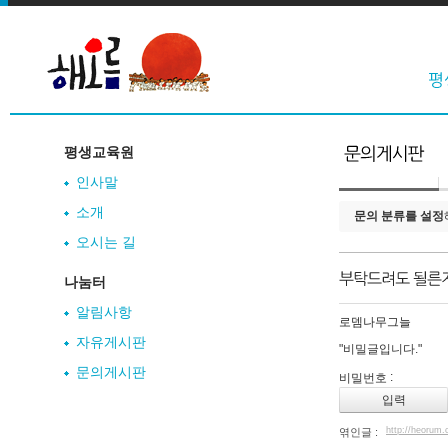
평생교육원
인사말
소개
문의 분류를 설정
오시는 길
나눔터
알림사항
로뎀나무그늘
자유게시판
"비밀글입니다."
문의게시판
:
비밀번호
http://heorum
엮인글 :