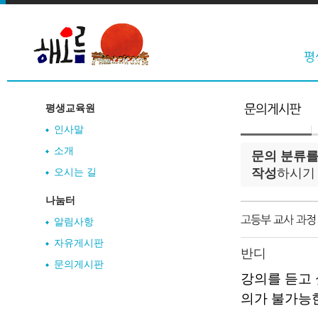
평생교육원
인사말
소개
문의 분류를
오시는 길
작성
하시기
나눔터
알림사항
자유게시판
반디
문의게시판
강의를 듣고
의가 불가능