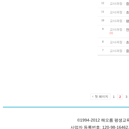
12
교사과정
11
교사과정
10
교사과정
평
9
교사과정
전
[1]
8
교사과정
초
7
교사과정
중
첫 페이지
1
2
3
©1994-2012 해오름 평생교육원, 
사업자 등록번호: 120-98-1646