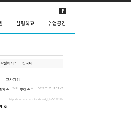
 작성
하시기 바랍니다.
교사과정
14018
0
2015.02.05 11:24:47
조회 수
추천 수
http://heorum.com/zbxe/board_QNA/188105
진 후