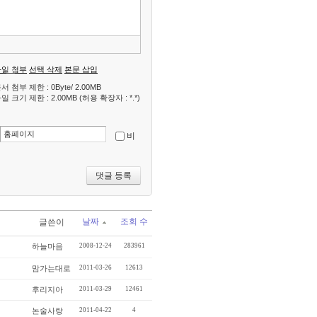
너
뛰
기
파일 첨부
선택 삭제
본문 삽입
서 첨부 제한 : 0Byte/ 2.00MB
일 크기 제한 : 2.00MB (허용 확장자 : *.*)
비
날짜
조회 수
글쓴이
하늘마음
2008-12-24
283961
맘가는대로
2011-03-26
12613
후리지아
2011-03-29
12461
논술사랑
2011-04-22
4