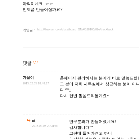
아직이네요..ㅠㅠ
언제쯤 만들어질까요?
http://heorum.com/zbxe/board_QNA/188105/82e/trackback
엮인글 :
가을이
홈페이지 관리하시는 분에게 바로 말씀드렸
그 분이 저희 사무실에서 상근하는 분이 아
2015.02.05 18:48:17
다.^^;;
다시 한번 말씀드려볼게요~
et
연구분과가 만들어졌네요!
2015.02.05 20:31:08
감사합니다^^
그런데 들어가려고 하니