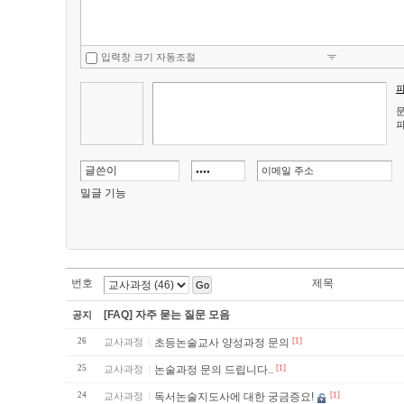
입력창 크기 자동조절
문
파
밀글 기능
번호
제목
Go
[FAQ] 자주 묻는 질문 모음
공지
26
교사과정
초등논술교사 양성과정 문의
[1]
25
교사과정
논술과정 문의 드립니다..
[1]
24
교사과정
독서논술지도사에 대한 궁금증요!
[1]