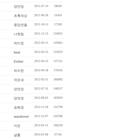
양연정
2011-07-14
28639
초록세상
2011-09-26
15454
몽당연필
2011-10-15
17338
나현림
2011-12-15
216931
박미정
2012-03-11
143061
bear
2012-03-15
135923
Esther
2012-04-12
137151
허지헌
2012-04-18
170165
작은새
2012-05-11
166983
양연정
2012-07-31
248537
양연정
2012-08-02
183959
송혜경
2012-11-26
155790
wandrerer
2012-12-07
243786
이든
2013-01-11
160250
샬롬
2014-01-06
37145