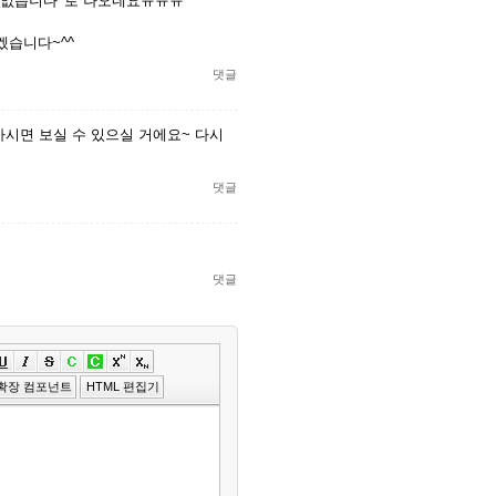
 없습니다' 로 나오네요ㅠㅠㅠ
습니다~^^
댓글
시면 보실 수 있으실 거에요~ 다시
댓글
댓글
»
편
확장 컴포넌트
HTML 편집기
집
도
구
모
음
건