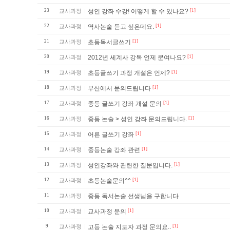
23
교사과정
성인 강좌 수강! 어떻게 할 수 있나요?
[1]
22
교사과정
역사논술 듣고 싶은데요.
[1]
21
교사과정
초등독서글쓰기
[1]
20
교사과정
2012년 세계사 강독 언제 문여나요?
[1]
19
교사과정
초등글쓰기 과정 개설은 언제?
[1]
18
교사과정
부산에서 문의드립니다
[1]
17
교사과정
중등 글쓰기 강좌 개설 문의
[1]
16
교사과정
중등 논술 > 성인 강좌 문의드립니다.
[1]
15
교사과정
어른 글쓰기 강좌
[1]
14
교사과정
중등논술 강좌 관련
[1]
13
교사과정
성인강좌와 관련한 질문입니다.
[1]
12
교사과정
초등논술문의^^
[1]
11
교사과정
중등 독서논술 선생님을 구합니다
10
교사과정
교사과정 문의
[1]
9
교사과정
고등 논술 지도자 과정 문의요..
[1]