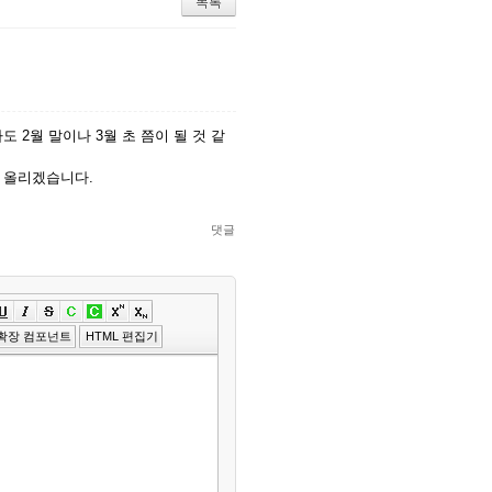
목록
 2월 말이나 3월 초 쯤이 될 것 같
 올리겠습니다.
댓글
»
편
확장 컴포넌트
HTML 편집기
집
도
구
모
음
건
너
뛰
기