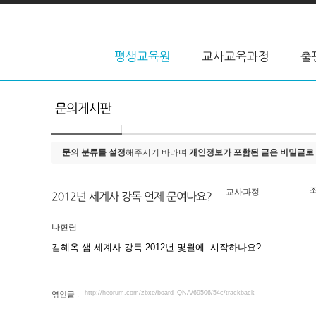
문의 분류를 설정
해주시기 바라며
개인정보가 포함된 글은 비밀글로
교사과정
나현림
김혜옥 샘 세계사 강독 2012년 몇월에 시작하나요?
http://heorum.com/zbxe/board_QNA/69506/54c/trackback
엮인글 :