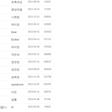
초록세상
2011-09-26
15454
몽당연필
2011-10-15
17339
나현림
2011-12-15
216931
박미정
2012-03-11
143061
bear
2012-03-15
135923
Esther
2012-04-12
137151
허지헌
2012-04-18
170165
작은새
2012-05-11
166983
양연정
2012-07-31
248537
양연정
2012-08-02
183959
송혜경
2012-11-26
155790
wandrerer
2012-12-07
243787
이든
2013-01-11
160251
샬롬
2014-01-06
37146
et
2015-02-05
14020