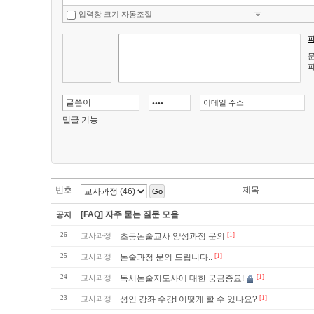
입력창 크기 자동조절
문
파
밀글 기능
번호
제목
Go
[FAQ] 자주 묻는 질문 모음
공지
26
교사과정
초등논술교사 양성과정 문의
[1]
25
교사과정
논술과정 문의 드립니다..
[1]
24
교사과정
독서논술지도사에 대한 궁금증요!
[1]
23
교사과정
성인 강좌 수강! 어떻게 할 수 있나요?
[1]