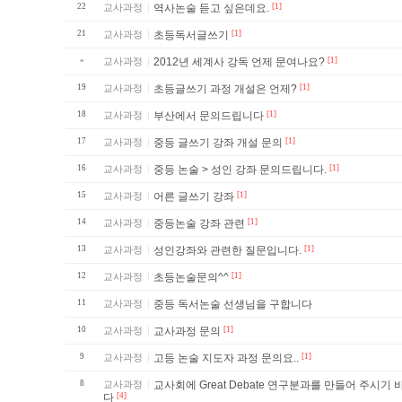
22
교사과정
역사논술 듣고 싶은데요.
[1]
21
교사과정
초등독서글쓰기
[1]
»
교사과정
2012년 세계사 강독 언제 문여나요?
[1]
19
교사과정
초등글쓰기 과정 개설은 언제?
[1]
18
교사과정
부산에서 문의드립니다
[1]
17
교사과정
중등 글쓰기 강좌 개설 문의
[1]
16
교사과정
중등 논술 > 성인 강좌 문의드립니다.
[1]
15
교사과정
어른 글쓰기 강좌
[1]
14
교사과정
중등논술 강좌 관련
[1]
13
교사과정
성인강좌와 관련한 질문입니다.
[1]
12
교사과정
초등논술문의^^
[1]
11
교사과정
중등 독서논술 선생님을 구합니다
10
교사과정
교사과정 문의
[1]
9
교사과정
고등 논술 지도자 과정 문의요..
[1]
8
교사과정
교사회에 Great Debate 연구분과를 만들어 주시기 바랍니
다
[4]