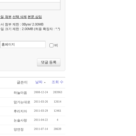
파일 첨부
선택 삭제
본문 삽입
서 첨부 제한 : 0Byte/ 2.00MB
일 크기 제한 : 2.00MB (허용 확장자 : *.*)
비
날짜
조회 수
글쓴이
하늘마음
2008-12-24
283963
맘가는대로
2011-03-26
12614
후리지아
2011-03-29
12461
논술사랑
2011-04-22
4
양연정
2011-07-14
28639