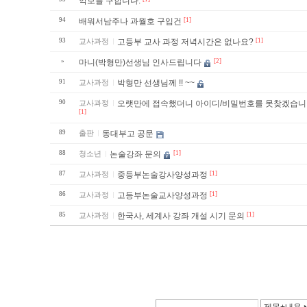
악보를 구합니다.
94
배워서남주나 과월호 구입건
[1]
93
교사과정
고등부 교사 과정 저녁시간은 없나요?
[1]
»
마니(박형만)선생님 인사드립니다
[2]
91
교사과정
박형만 선생님께 !! ~~
90
교사과정
오랫만에 접속했더니 아이디/비밀번호를 못찾겠습
[1]
89
출판
동대부고 공문
88
청소년
논술강좌 문의
[1]
87
교사과정
중등부논술강사양성과정
[1]
86
교사과정
고등부논술교사양성과정
[1]
85
교사과정
한국사, 세계사 강좌 개설 시기 문의
[1]