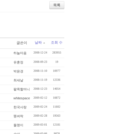
목록
날짜
조회 수
글쓴이
하늘마음
2008-12-24
283955
유훈정
2008-09-23
19
박윤경
2008-11-10
10977
최새날
2008-11-19
12336
팥죽할머니
2008-12-23
14054
whitespace
2009-02-12
10872
한국사랑
2009-02-24
11602
똥벼락
2009-02-28
19563
돌맹이
2009-03-01
12181
2009-03-06
9878