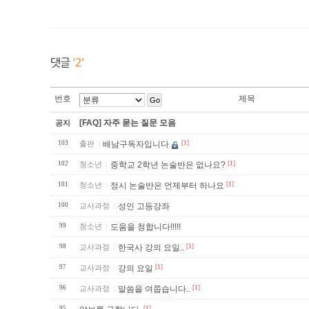
번호
제목
Go
[FAQ] 자주 묻는 질문 모음
공지
103
출판
배남구독자입니다
[1]
102
청소년
중학교 2학년 논술반은 없나요?
[1]
101
청소년
정시 논술반은 언제부터 하나요
[1]
100
교사과정
성인 고등강좌
99
청소년
도움을 청합니다!!!!!
98
교사과정
한국사 강의 요일..
[1]
97
교사과정
강의 요일
[1]
96
교사과정
말씀을 여쭙습니다..
[1]
95
[1]