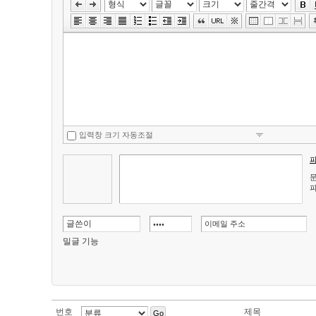
입력창 크기 자동조절
문
파
밀글 기능
번호
제목
Go