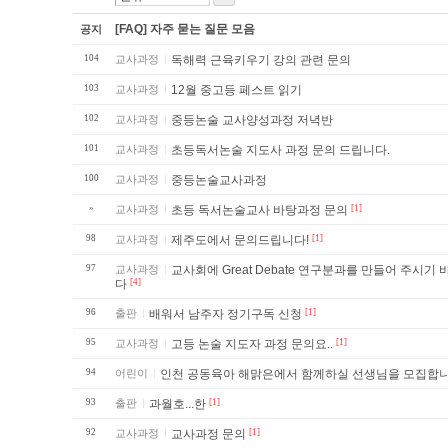
[FAQ] 자주 묻는 질문 모음
공지
104
교사과정
독해력 근육키우기 강의 관련 문의
103
교사과정
12월 중고등 페스트 읽기
102
교사과정
중등논술 교사양성과정 저녁반
101
교사과정
초등독서논술 지도사 과정 문의 드립니다.
100
교사과정
중등논술교사과정
»
교사과정
초등 독서논술교사 바탕과정 문의
[1]
98
교사과정
제주도에서 문의드립니다!
[1]
97
교사과정
교사회에 Great Debate 연구분과를 만들어 주시기 바랍니
다
[4]
96
출판
배워서 남주자 정기구독 신청
[1]
95
교사과정
고등 논술 지도자 과정 문의요..
[1]
94
어린이
인천 공동육아 해맑은에서 함께하실 선생님을 모집합니
93
출판
과월호...한
[1]
92
교사과정
교사과정 문의
[1]