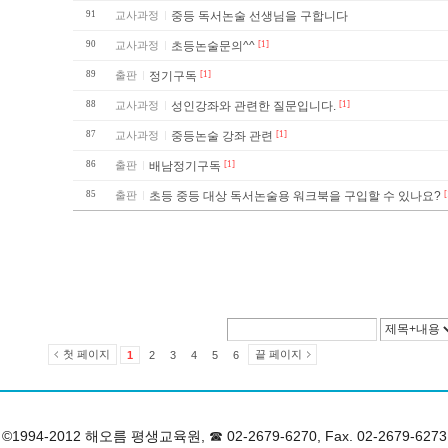
91
교사과정
중등 독서논술 선생님을 구합니다
90
교사과정
초등논술문의^^
[1]
89
출판
정기구독
[1]
88
교사과정
성인강좌와 관련한 질문입니다.
[1]
87
교사과정
중등논술 강좌 관련
[1]
86
출판
배남정기구독
[1]
85
출판
초등 중등 대상 독서논술용 워크북을 구입할 수 있나요?
[
첫 페이지
끝 페이지
1
2
3
4
5
6
©1994-2012 해오름 평생교육원, ☎ 02-2679-6270, Fax. 02-2679-6273