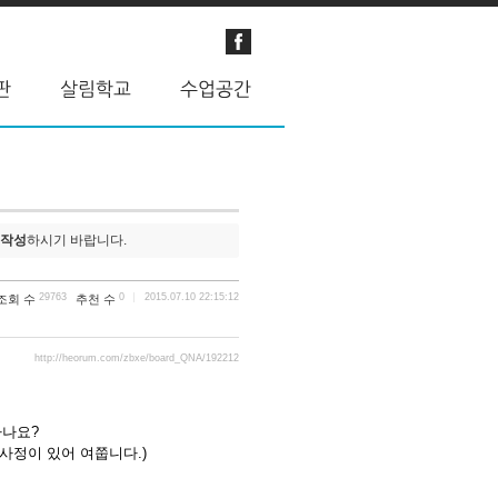
 작성
하시기 바랍니다.
29763
0
2015.07.10 22:15:12
조회 수
추천 수
http://heorum.com/zbxe/board_QNA/192212
하나요?
 사정이 있어 여쭙니다.)