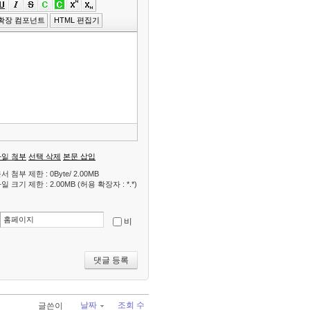
편
확장 컴포넌트
HTML 편집기
집
도
구
모
음
건
너
뛰
기
파일 첨부
선택 삭제
본문 삽입
서 첨부 제한 : 0Byte/ 2.00MB
일 크기 제한 : 2.00MB (허용 확장자 : *.*)
비
날짜
조회 수
글쓴이