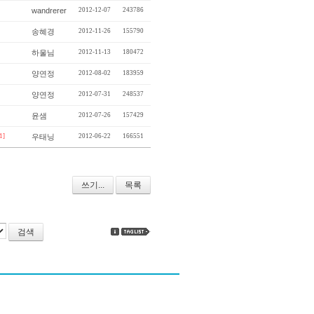
wandrerer
2012-12-07
243786
송혜경
2012-11-26
155790
하울님
2012-11-13
180472
양연정
2012-08-02
183959
양연정
2012-07-31
248537
윤샘
2012-07-26
157429
1]
우태닝
2012-06-22
166551
쓰기...
목록
검색