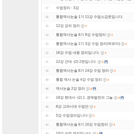
수업정리 - 3강
57
통합역사논술 1기 11강 수업소감문입니다.
56
12강 강의 정리
55
1
통합역사논술 6기 9강 수업정리
54
1
통합역사논술 2기 3강 수업 정리(박유미)
53
2
16강 수업 내용 정리입니다.
52
1
12강 근대 -(2) 2편입니다.
51
2
통합역사논술 6기 14강 수업 정리
50
1
통합 역사 논술 4강 수업 정리
49
3
역사논술 2강 정리
48
4
18강 현대사 -(2) 1. 경제발전의 그늘
47
4
8강 고려시대 수업안
46
1
5강 수업정리입니다
45
5
통합역사논술 6기 10강 수업정리
44
2
10강 수업 정리입니다.
43
1