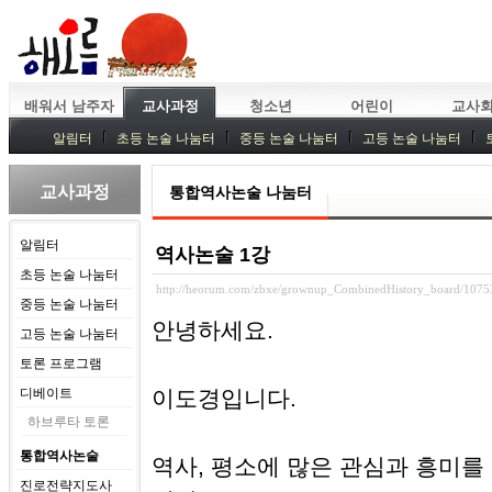
배워서 남주자
교사과정
청소년
어린이
교사
알림터
초등 논술 나눔터
중등 논술 나눔터
고등 논술 나눔터
중등독서토론
특강
중등논술 강사 기획회의
외부강좌
교사과정
통합역사논술 나눔터
알림터
역사논술 1강
초등 논술 나눔터
http://heorum.com/zbxe/grownup_CombinedHistory_board/1075
중등 논술 나눔터
안녕하세요.
고등 논술 나눔터
토론 프로그램
디베이트
이도경입니다.
하브루타 토론
통합역사논술
역사, 평소에 많은 관심과 흥미
진로전략지도사