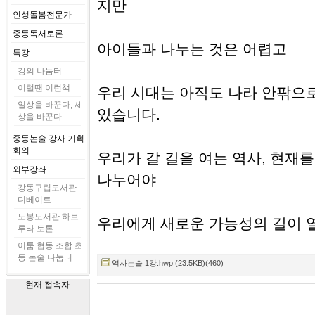
지만
인성돌봄전문가
중등독서토론
아이들과 나누는 것은 어렵고
특강
강의 나눔터
이럴땐 이런책
우리 시대는 아직도 나라 안팎으
일상을 바꾼다, 세
있습니다.
상을 바꾼다
중등논술 강사 기획
회의
우리가 갈 길을 여는 역사, 현재를
외부강좌
나누어야
강동구립도서관
디베이트
도봉도서관 하브
우리에게 새로운 가능성의 길이 
루타 토론
이룸 협동 조합 초
등 논술 나눔터
역사논술 1강.hwp (23.5KB)(460)
현재 접속자