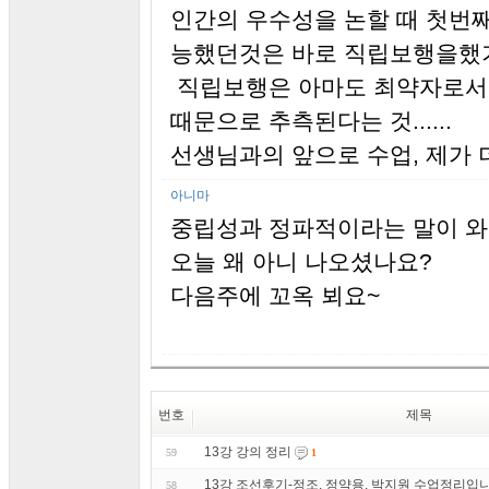
인간의 우수성을 논할 때 첫번
능했던것은 바로 직립보행을했
직립보행은 아마도 최약자로서
때문으로 추측된다는 것......
선생님과의 앞으로 수업, 제가 더 
아니마
중립성과 정파적이라는 말이 와
오늘 왜 아니 나오셨나요?
다음주에 꼬옥 뵈요~
번호
제목
13강 강의 정리
59
1
13강 조선후기-정조, 정약용, 박지원 수업정리입니
58