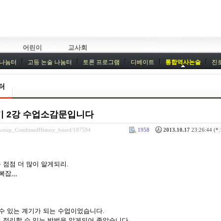
어린이
교사회
 나눔터
고등 논술 나눔터
토론 프로그램
디베이트
통합역사논술
진
기획회의
외부강좌
터
기 2강 수업소감문입니다
rownup_CombinedHistory_board/107594
1958
2013.10.17
23:26:44 (*.
 점점 더 많이 알게되리.
잡,,,
 수 있는 계기가 되는 수업이었습니다.
 정리할 수 있는 방법을 알게되어 좋았습니다.