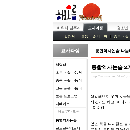
배워서 남주자
교사과정
청소년
알림터
초등 논술 나눔터
중등 논술
중등독서토론
특강
중등논술 강사 
교사과정
통합역사논술 나눔
알림터
통합역사논술 2
초등 논술 나눔터
http://heorum.com/zbxe/g
중등 논술 나눔터
고등 논술 나눔터
토론 프로그램
생각해보지 못한 것들을
재밌기도 하고, 머리가 복
디베이트
- 이순진
하브루타 토론
통합역사논술
있던 책을 다시한번 볼
진로전략지도사
문명의 특징을 간략하게