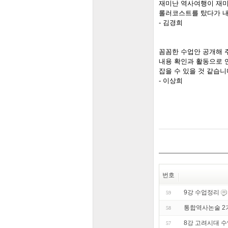
재미난 역사여행이 재
롤러코스트를 탔다가 내
- 김경희
꼼꼼한 수업안 공개해 
내용 확인과 활동으로 
잡을 수 있을 것 같습니
- 이상희
번호
9강 수업정리
59
통합역사논술 2
58
8강 고려시대 
57