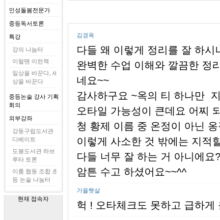
인성돌봄전문가
중등독서토론
김경옥
특강
다들 왜 이렇게 정리를 잘 하시
강의 나눔터
이럴땐 이런책
완벽한 수업 이해와 깔끔한 정리
일상을 바꾼다, 세
네요~~
상을 바꾼다
감사하구요 ~옥의 티 하나만 
중등논술 강사 기획
회의
오타일 가능성이 큰데요 어찌 
외부강좌
청 황제 이름 중 온정이 아닌 
강동구립도서관
이렇게 사소한 것 밖에는 지적할 게
디베이트
도봉도서관 하브
다들 너무 잘 하는 거 아니에요?
루타 토론
암튼 수고 하셨어요~~^^
이룸 협동 조합 초
등 논술 나눔터
가을햇살
현재 접속자
헉 ! 오타체크도 못하고 급하게