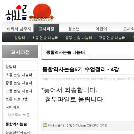
배워서 남주자
교사과정
청소년
어린이
교사
알림터
초등 논술 나눔터
중등 논술 나눔터
고등 논술 나눔터
중등독서토론
특강
중등논술 강사 기획회의
외부강좌
교사과정
통합역사논술 나눔터
알림터
통합역사논술5기 수업정리 - 4강
초등 논술 나눔터
http://heorum.com/zbxe/grownup_CombinedHistory_board/1894
중등 논술 나눔터
*늦어서 죄송합니다.
고등 논술 나눔터
첨부파일로 올립니다.
토론 프로그램
디베이트
하브루타 토론
통합역사논술
역사논술4강수업정리.hwp (39.0KB)(349)
진로전략지도사