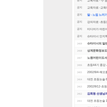
공지
교육자료 - 수 
공지
교육자료 -교육
공지
말 - 느낌 느끼
공지
강의자료 -초등
공지
미디어가 어린
공지
슈타이너 인지학
슈타이너의 일
2419
상계문화정보도
2418
노원어린이도서
2417
초등44기 종강
2416
2002/9/4-
2415
대전 초등논술 
2414
2002/9/12
2413
김희동 선생님의 
2412
대전 초등논술 
2411