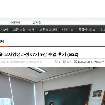
어린이
교사회
 나눔터
고등 논술 나눔터
토론 프로그램
디베이트
통합역사논술
진
기획회의
외부강좌
눔터
교사양성과정 67기 9강 수업 후기 (5/22)
rownup_ElementaryEssay_board/527637
0
437
2024.05.23
11:01:32 (*.