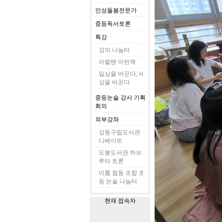
인성돌봄전문가
중등독서토론
특강
강의 나눔터
이럴땐 이런책
일상을 바꾼다, 세
상을 바꾼다
중등논술 강사 기획
회의
외부강좌
강동구립도서관
디베이트
도봉도서관 하브
루타 토론
이룸 협동 조합 초
등 논술 나눔터
현재 접속자