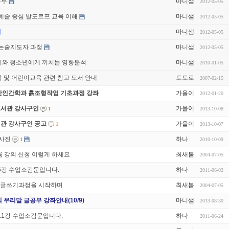
공부
마니샘
2012-05-05
예술 중심 발도르프 교육 이해
마니샘
2012-05-05
기
마니샘
2012-05-05
논술지도자 과정
마니샘
2012-05-05
이와 청소년에게 끼치는 영향분석
마니샘
2010-01-05
 및 어린이교육 관련 참고 도서 안내
토토로
2007-02-15
반인간학과 흙조형작업 기초과정 강좌
가을이
2012-01-20
서관 강사구인
가을이
2013-10-08
1
관 강사구인 공고
가을이
2013-10-07
1
 사진
하나
2010-10-09
1
해오름 강의 신청 이렇게 하세요
최새봄
2004-07-05
6강 수업소감문입니다.
하나
2011-06-02
-초등글쓰기과정을 시작하며
최새봄
2004-07-05
우리말 글공부 강좌안내(10/9)
마니샘
2013-08-30
11강 수업소감문입니다.
하나
2011-06-24