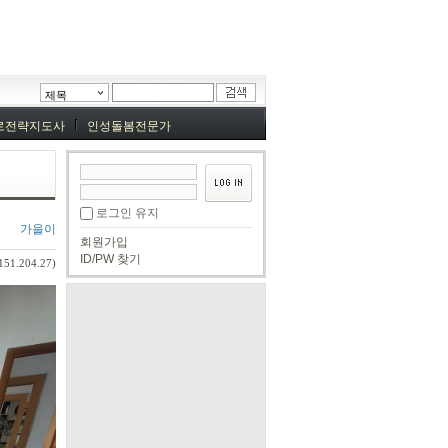
제목
로전략지도사
인성돌봄전문가
로그인 유지
가을이
회원가입
ID/PW 찾기
151.204.27)