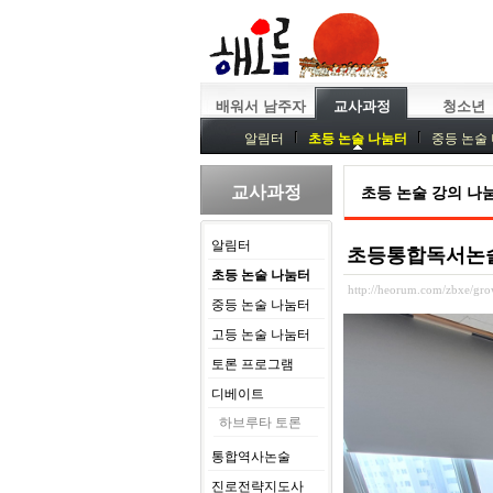
배워서 남주자
교사과정
청소년
알림터
초등 논술 나눔터
중등 논술
중등독서토론
특강
중등논술 강사 
교사과정
초등 논술 강의 나
알림터
초등통합독서논술 
초등 논술 나눔터
http://heorum.com/zbxe/g
중등 논술 나눔터
고등 논술 나눔터
토론 프로그램
디베이트
하브루타 토론
통합역사논술
진로전략지도사