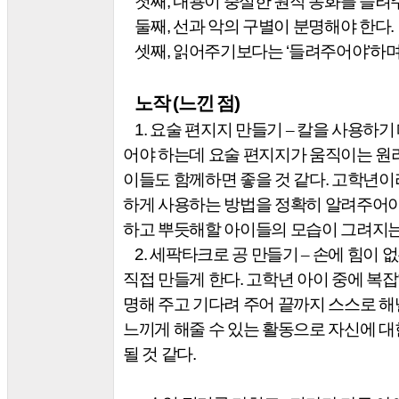
첫째
,
내용이 충실한 원작 동화를 들려
둘째
,
선과 악의 구별이 분명해야 한다
.
셋째
,
읽어주기보다는
‘
들려주어야
’
하며
(
)
노작
느낀 점
1.
요술 편지지 만들기
–
칼을 사용하기 
어야 하는데 요술 편지지가 움직이는 원
이들도 함께하면 좋을 것 같다
.
고학년이라
하게 사용하는 방법을 정확히 알려주어야
하고 뿌듯해할 아이들의 모습이 그려지
2.
세팍타크로 공 만들기
–
손에 힘이 
직접 만들게 한다
.
고학년 아이 중에 복
명해 주고 기다려 주어 끝까지 스스로 
느끼게 해줄 수 있는 활동으로 자신에 대
될 것 같다
.