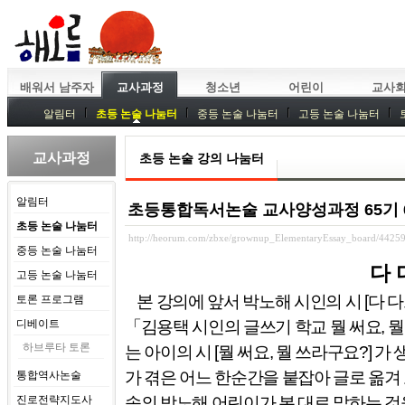
배워서 남주자
교사과정
청소년
어린이
교사
알림터
초등 논술 나눔터
중등 논술 나눔터
고등 논술 나눔터
중등독서토론
특강
중등논술 강사 기획회의
외부강좌
교사과정
초등 논술 강의 나눔터
알림터
초등통합독서논술 교사양성과정 65기 6강 
초등 논술 나눔터
http://heorum.com/zbxe/grownup_ElementaryEssay_board/4425
중등 논술 나눔터
다
고등 논술 나눔터
본 강의에 앞서 박노해 시인의 시
[
다 
토론 프로그램
디베이트
「
김용택 시인의 글쓰기 학교 뭘 써요
,
뭘
하브루타 토론
는 아이의 시
[
뭘 써요
,
뭘 쓰라구요
?]
가 
가 겪은 어느 한순간을 붙잡아 글로 옮
통합역사논술
진로전략지도사
속의 박노해 어린이가 본 대로 말하는 것