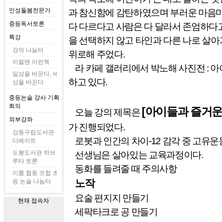
인성돌봄전문가
과 참신함에 감탄하였으며 부러운 마음
중등독서토론
다 다르다고 사람은 다 달라서 존엄하다
특강
을 선택하지 않고 타인과 다른 나로 살
강의 나눔터
위로해 주었다
.
이럴땐 이런책
라 카페 갤러리에서 박노해 사진전
:
아
일상을 바꾼다, 세
하고 있다
.
상을 바꾼다
중등논술 강사 기획
회의
[
아이들과 즐거운
오늘 강의 제목은
외부강좌
가 진행되었다
.
강동구립도서관
로봇과 인간의 차이
-12
감각 중 고유운
디베이트
도봉도서관 하브
선생님은 살아있는 교육과정이다
.
루타 토론
동화를 들려줄 때 주의사항
이룸 협동 조합 초
등 논술 나눔터
노작
요술 편지지 만들기
현재 접속자
세팍타크로 공 만들기