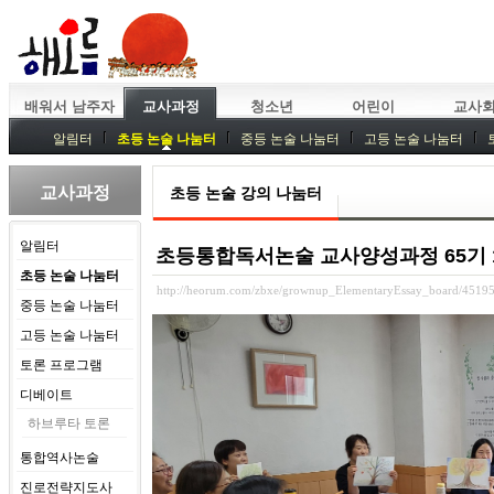
배워서 남주자
교사과정
청소년
어린이
교사
알림터
초등 논술 나눔터
중등 논술 나눔터
고등 논술 나눔터
중등독서토론
특강
중등논술 강사 기획회의
외부강좌
교사과정
초등 논술 강의 나눔터
알림터
초등통합독서논술 교사양성과정 65기 11강
초등 논술 나눔터
http://heorum.com/zbxe/grownup_ElementaryEssay_board/4519
중등 논술 나눔터
고등 논술 나눔터
토론 프로그램
디베이트
하브루타 토론
통합역사논술
진로전략지도사