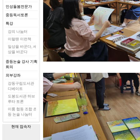
인성돌봄전문가
중등독서토론
특강
강의 나눔터
이럴땐 이런책
일상을 바꾼다, 세
상을 바꾼다
중등논술 강사 기획
회의
외부강좌
강동구립도서관
디베이트
도봉도서관 하브
루타 토론
이룸 협동 조합 초
등 논술 나눔터
현재 접속자