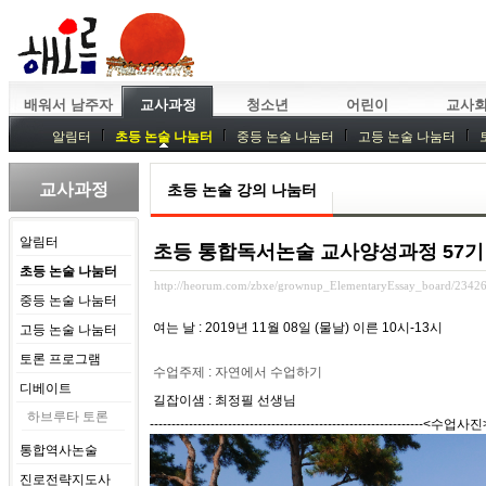
배워서 남주자
교사과정
청소년
어린이
교사
알림터
초등 논술 나눔터
중등 논술 나눔터
고등 논술 나눔터
중등독서토론
특강
중등논술 강사 기획회의
외부강좌
교사과정
초등 논술 강의 나눔터
알림터
초등 통합독서논술 교사양성과정 57기
초등 논술 나눔터
http://heorum.com/zbxe/grownup_ElementaryEssay_board/2342
중등 논술 나눔터
여는 날 : 2019년 11월 08일 (물날) 이른 10시-13시
고등 논술 나눔터
토론 프로그램
수업주제 : 자연에서 수업하기
디베이트
길잡이샘 : 최정필 선생님
하브루타 토론
---------------------------------------------------------------<수업사진>---
통합역사논술
진로전략지도사