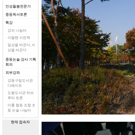
인성돌봄전문가
중등독서토론
특강
강의 나눔터
이럴땐 이런책
일상을 바꾼다, 세
상을 바꾼다
중등논술 강사 기획
회의
외부강좌
강동구립도서관
디베이트
도봉도서관 하브
루타 토론
이룸 협동 조합 초
등 논술 나눔터
현재 접속자