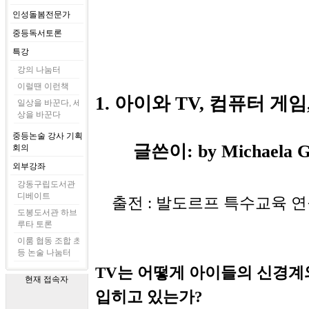
인성돌봄전문가
중등독서토론
특강
강의 나눔터
이럴땐 이런책
1. 아이와 TV, 컴퓨터 게
일상을 바꾼다, 세
상을 바꾼다
중등논술 강사 기획
글쓴이: by Michaela 
회의
외부강좌
강동구립도서관
디베이트
출전 : 발도르프 특수교육 
도봉도서관 하브
루타 토론
이룸 협동 조합 초
등 논술 나눔터
TV는 어떻게 아이들의 신경계
현재 접속자
입히고 있는가?