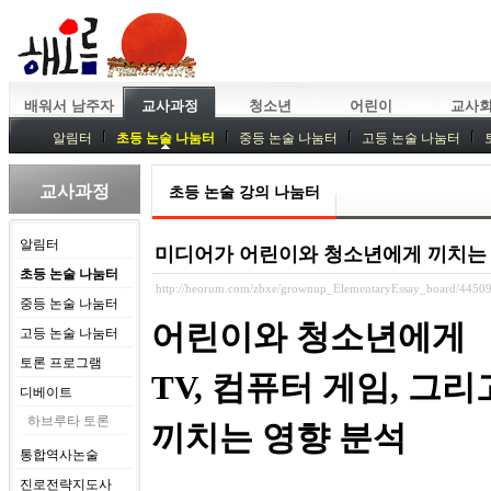
배워서 남주자
교사과정
청소년
어린이
교사
알림터
초등 논술 나눔터
중등 논술 나눔터
고등 논술 나눔터
중등독서토론
특강
중등논술 강사 기획회의
외부강좌
교사과정
초등 논술 강의 나눔터
알림터
미디어가 어린이와 청소년에게 끼치는
초등 논술 나눔터
http://heorum.com/zbxe/grownup_ElementaryEssay_board/4450
중등 논술 나눔터
어린이와 청소년에게
고등 논술 나눔터
토론 프로그램
TV, 컴퓨터 게임, 그
디베이트
하브루타 토론
끼치는 영향 분석
통합역사논술
진로전략지도사