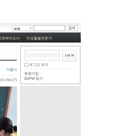
제목
로전략지도사
인성돌봄전문가
로그인 유지
가을이
회원가입
ID/PW 찾기
151.204.27)