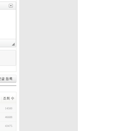
조회 수
14500
46688
43475