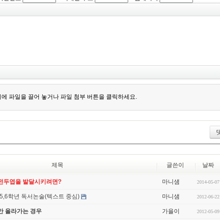
에 파일을 끌어 놓거나 파일 첨부 버튼을 클릭하세요.
제목
글쓴이
날짜
 전두엽을 발달시키려면?
마니샘
2014-05-07
5,6학년 독서논술(텍스트 중심)
마니샘
2012-06-22
안 올라가는 경우
가을이
2012-05-09