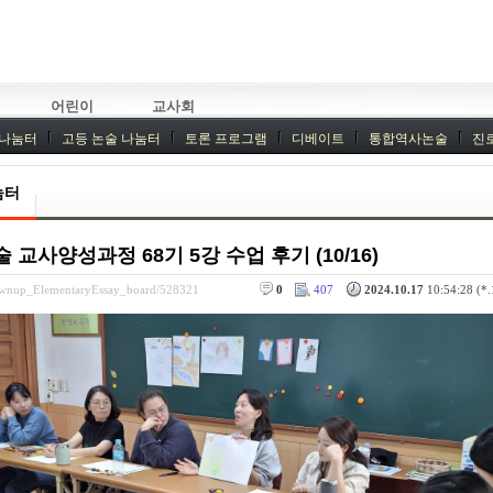
어린이
교사회
 나눔터
고등 논술 나눔터
토론 프로그램
디베이트
통합역사논술
진
기획회의
외부강좌
눔터
사양성과정 68기 5강 수업 후기 (10/16)
rownup_ElementaryEssay_board/528321
0
407
2024.10.17
10:54:28 (*.