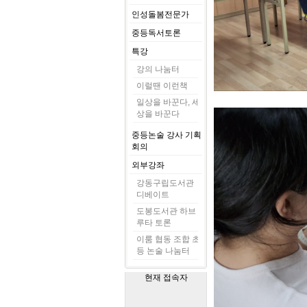
인성돌봄전문가
중등독서토론
특강
강의 나눔터
이럴땐 이런책
일상을 바꾼다, 세
상을 바꾼다
중등논술 강사 기획
회의
외부강좌
강동구립도서관
디베이트
도봉도서관 하브
루타 토론
이룸 협동 조합 초
등 논술 나눔터
현재 접속자