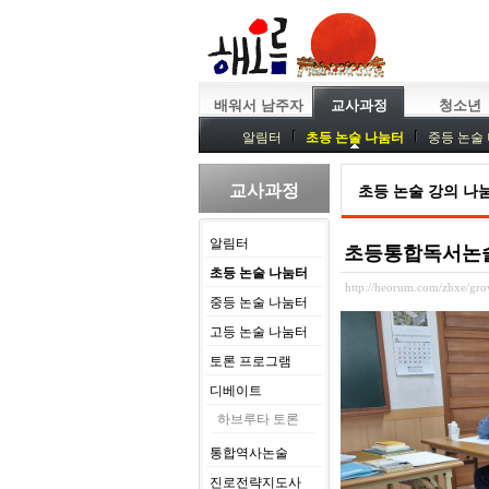
배워서 남주자
교사과정
청소년
알림터
초등 논술 나눔터
중등 논술
중등독서토론
특강
중등논술 강사 
교사과정
초등 논술 강의 나
알림터
초등통합독서논술 교
초등 논술 나눔터
http://heorum.com/zbxe/g
중등 논술 나눔터
고등 논술 나눔터
토론 프로그램
디베이트
하브루타 토론
통합역사논술
진로전략지도사