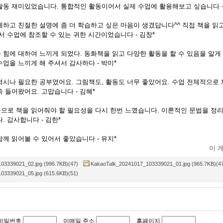
활동 재미있었습니다. 통합적인 활동이어서 실제 수업에 활용해보고 싶습니다 -
세하고 친절한 설명에 좀 더 학습하고 싶은 마음이 생겼답니다^^ 직접 책을 읽
서 수업에 참조할 수 있는 귀한 시간이었습니다 - 김창*
힘에 대하여 느끼게 되었다. 동화책을 읽고 다양한 활동을 할 수 있음을 알게
업을 느끼게 해 주셔서 감사하다 - 박미*
역시나 필요한 공부였어요. 그림책도, 활동도 너무 좋았어요. 수업 전체적으로
 들어왔어요. 고맙습니다 - 김혜*
으로 책을 읽어줘야 할 필요성을 다시 한번 느꼈습니다. 이론적인 문법을 정
. 감사합니다 - 김한*
께 읽어볼 수 있어서 좋았습니다 - 유지*
이 
03339021_02.jpg (996.7KB)(47)
KakaoTalk_20241017_103339021_01.jpg (965.7KB)(4
03339021_05.jpg (615.6KB)(51)
비밀번호
이메일 주소
홈페이지