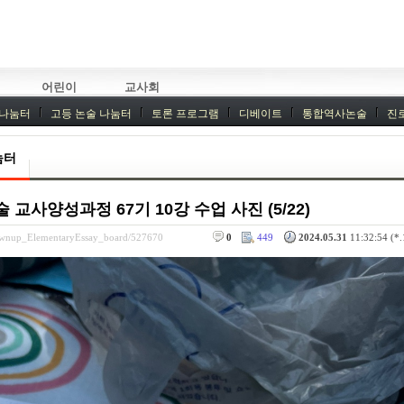
어린이
교사회
 나눔터
고등 논술 나눔터
토론 프로그램
디베이트
통합역사논술
진
기획회의
외부강좌
눔터
사양성과정 67기 10강 수업 사진 (5/22)
rownup_ElementaryEssay_board/527670
0
449
2024.05.31
11:32:54 (*.