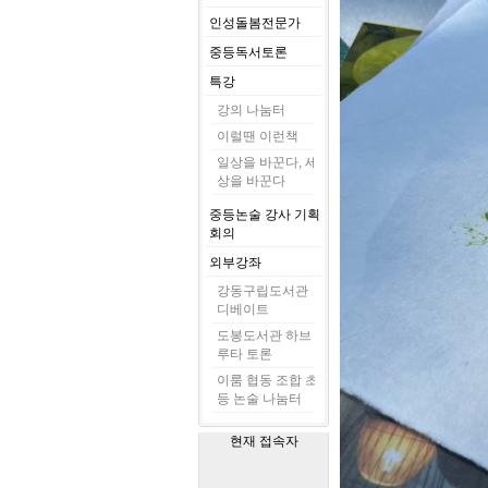
인성돌봄전문가
중등독서토론
특강
강의 나눔터
이럴땐 이런책
일상을 바꾼다, 세
상을 바꾼다
중등논술 강사 기획
회의
외부강좌
강동구립도서관
디베이트
도봉도서관 하브
루타 토론
이룸 협동 조합 초
등 논술 나눔터
현재 접속자