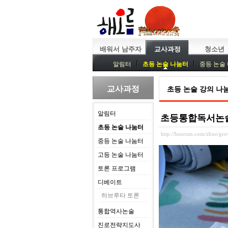
배워서 남주자
교사과정
청소년
알림터
초등 논술 나눔터
중등 논술
중등독서토론
특강
중등논술 강사 
교사과정
초등 논술 강의 나
알림터
초등통합독서논술 교
초등 논술 나눔터
http://heorum.com/zbxe/g
중등 논술 나눔터
고등 논술 나눔터
토론 프로그램
디베이트
하브루타 토론
통합역사논술
진로전략지도사