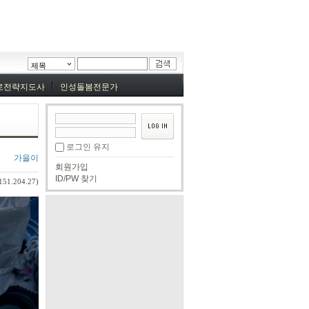
제목
로전략지도사
인성돌봄전문가
로그인 유지
가을이
회원가입
ID/PW 찾기
151.204.27)