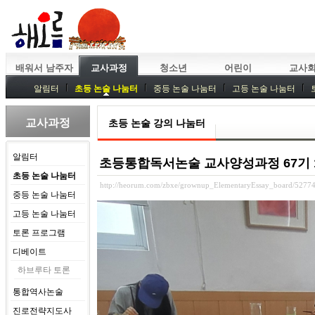
배워서 남주자
교사과정
청소년
어린이
교사
알림터
초등 논술 나눔터
중등 논술 나눔터
고등 논술 나눔터
중등독서토론
특강
중등논술 강사 기획회의
외부강좌
교사과정
초등 논술 강의 나눔터
알림터
초등통합독서논술 교사양성과정 67기 11강
초등 논술 나눔터
http://heorum.com/zbxe/grownup_ElementaryEssay_board/5277
중등 논술 나눔터
고등 논술 나눔터
토론 프로그램
디베이트
하브루타 토론
통합역사논술
진로전략지도사