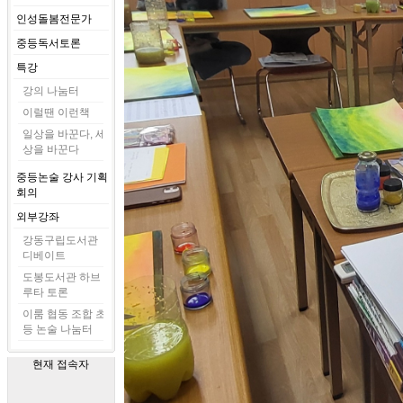
인성돌봄전문가
중등독서토론
특강
강의 나눔터
이럴땐 이런책
일상을 바꾼다, 세
상을 바꾼다
중등논술 강사 기획
회의
외부강좌
강동구립도서관
디베이트
도봉도서관 하브
루타 토론
이룸 협동 조합 초
등 논술 나눔터
현재 접속자