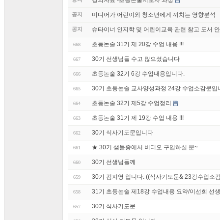
강의자료 -초등논술지도자 과정
공지
미디어가 어린이와 청소년에게 끼치는 영향분석
공지
슈타이너 인지학 및 어린이교육 관련 참고 도서 
초등논술 31기 제 20강 수업 내용 !!!
668
30기 선생님들 수고 많으셨습니다
667
초등논술 32기 6강 수업내용입니다.
666
30기 초등논술 교사양성과정 24강 수업소감문입
665
초등논술 32기 제5강 수업정리
664
초등논술 31기 제 19강 수업 내용 !!!
663
30기 식사기도문입니다
662
★ 30기 샘들중에서 비디오 구입하실 분~
661
30기 선생님들께
660
30기 김지영 입니다. ((식사기도문& 23강수업소
659
31기 초등논술 제18강 수업내용 요약/이선희 선생
658
30기 식사기도문
657