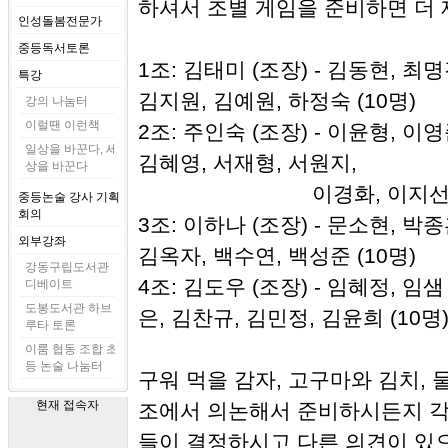
하셔서 조별 게임을 준비하면 더 
인성돌봄전문가
중등독서토론
1조: 김태미 (조장) - 김동현, 최
특강
김지원, 김예원, 하정숙 (10명)
강의 나눔터
이럴땐 이런책
2조: 주인숙 (조장) - 이윤형, 이
일상을 바꾼다, 세
김혜영, 서재형, 서원지,
상을 바꾼다
이경화, 이지선, 이창호,
중등논술 강사 기획
회의
3조: 이하나 (조장) - 문소현, 박
외부강좌
김옥자, 백수연, 백성준 (10명)
강동구립도서관
4조: 김도우 (조장) - 임혜정, 임
디베이트
도봉도서관 하브
은, 김찬규, 김민정, 김윤희 (10명
루타 토론
이룸 협동 조합 초
등 논술 나눔터
구워 먹을 감자, 고구마와 김치, 물
현재 접속자
조에서 의논해서 준비하시든지 각
들이 결정하시고 다른 의견이 있