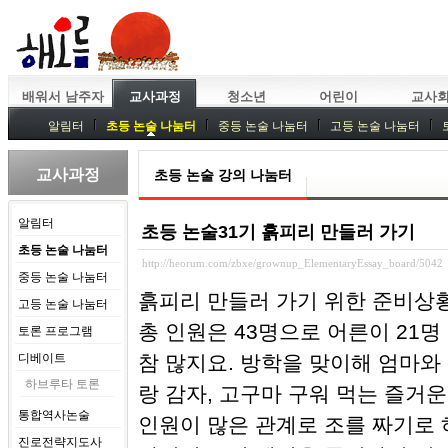
배워서 남주자
교사과정
청소년
어린이
교사
알림터
초등 논술 나눔터
중등 논술 나눔터
고등 논술 나눔터
중등독서토론
특강
중등논술 강사 기획회의
외부강좌
교사과정
초등 논술 강의 나눔터
알림터
초등 논술31기 흙피리 만들러 가기
초등 논술 나눔터
http://heorum.com/zbxe/grownup_ElementaryEssay_board/5042
중등 논술 나눔터
흙피리 만들러 가기 위한 준비상
고등 논술 나눔터
총 인원은 43명으로 어른이 21
토론 프로그램
디베이트
참 많지요. 방학을 맞이해 엄마와
하브루타 토론
랑 감자, 고구마 구워 먹는 즐거
통합역사논술
인원이 많은 관계로 조를 짜기로
진로전략지도사