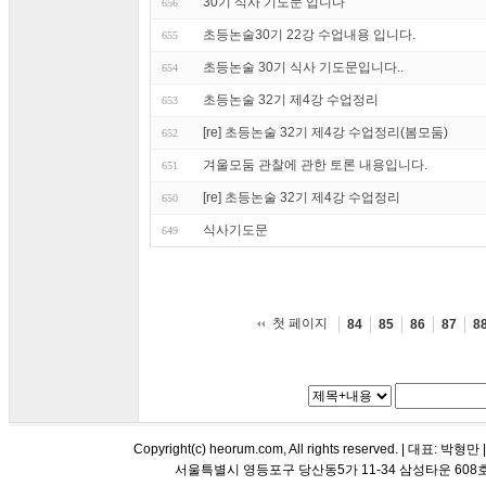
30기 식사 기도문 입니다
656
초등논술30기 22강 수업내용 입니다.
655
초등논술 30기 식사 기도문입니다..
654
초등논술 32기 제4강 수업정리
653
[re] 초등논술 32기 제4강 수업정리(봄모둠)
652
겨울모둠 관찰에 관한 토론 내용입니다.
651
[re] 초등논술 32기 제4강 수업정리
650
식사기도문
649
첫 페이지
84
85
86
87
8
Copyright(c) heorum.com, All rights reserved. |
서울특별시 영등포구 당산동5가 11-34 삼성타운 608호 해오름 평