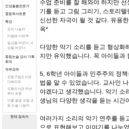
수업 준비를 잘 해와야 하지만 선
인성돌봄전문가
기를 듣고 그림 그리기, 스토리
중등독서토론
신선한 자극이 될 것 같다. 유용한
특강
옥*
강의 나눔터
이럴땐 이런책
일상을 바꾼다, 세
다양한 악기 소리를 듣고 형상화
상을 바꾼다
지만 유익했습니다. 꼭 아이들과 함
중등논술 강사 기획
회의
외부강좌
5, 6학년 아이들과 민주주의 정책
강동구립도서관
법을 알 수 있었습니다. 교사인 
디베이트
도봉도서관 하브
야겠다고 생각했습니다. 악기 소
루타 토론
생님의 다양한 생각을 듣는 시간이
이룸 협동 조합 초
등 논술 나눔터
현재 접속자
여러가지 소리의 악기 연주를 듣
으로 표현해보고 이야기를 나누었