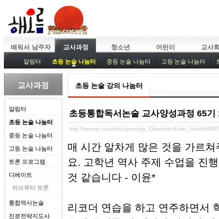
배워서 남주자
교사과정
청소년
어린이
교사
알림터
초등 논술 나눔터
중등 논술 나눔터
고등 논술 나눔터
중등독서토론
특강
중등논술 강사 기획회의
외부강좌
교사과정
초등 논술 강의 나눔터
알림터
초등통합독서논술 교사양성과정 65기 16강
초등 논술 나눔터
http://heorum.com/zbxe/grownup_ElementaryEssay_board/4600
중등 논술 나눔터
매 시간 알차게 많은 것을 가르
고등 논술 나눔터
요. 고학년 역사 주제 수업을 진
토론 프로그램
디베이트
것 같습니다 - 이윤*
하브루타 토론
통합역사논술
리코더 연습을 하고 연주하면서 
진로전략지도사