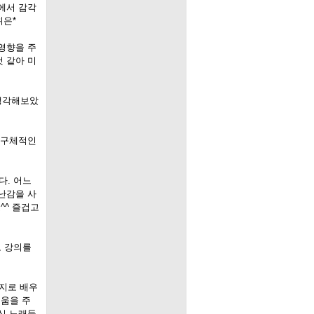
에서 감각
위은*
영향을 주
 같아 미
 생각해보았
 구체적인
다. 어느
난감을 사
^^ 즐겁고
고 강의를
지로 배우
거움을 주
신 노래들,