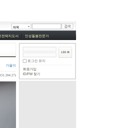
제목
로전략지도사
인성돌봄전문가
로그인 유지
가을이
회원가입
ID/PW 찾기
151.204.27)