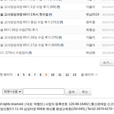
교사양성과정 66기 1강 수업 후기 (9/6)
가을이
2023-09-07
 교사양성과정 66기 1차시 첫수업
햇살0528
2023-09-06
교사양성과정 65기 종강 수업 후기 (7/12)
완두콩
2023-07-19
65기 18강 수업(7/5) 후기
최형심
2023-07-12
교사양성과정 65기 18강 수업 후기 (7/5)
가을이
2023-07-11
교사양성과정 65기 17강 수업 후기 (6/28)
가을이
2023-07-07
기. 17차시 수업정리
허선희
2023-06-28
쓰기...
첫 페이지
끝 페이지
4
5
6
7
8
9
10
11
12
13
취소
m, All rights reserved. | 대표: 박형만 | 사업자 등록번호: 120-98-16462 | 통신판매
가 11-34 삼성타운 608호 해오름 평생교육원(150-045) | Tel.02-2679-6270~2, 