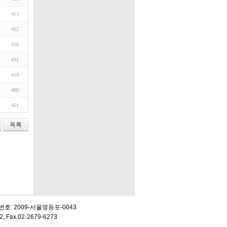
413
412
428
431
424
406
451
목록
업 신고번호: 2009-서울영등포-0043
Fax.02-2679-6273