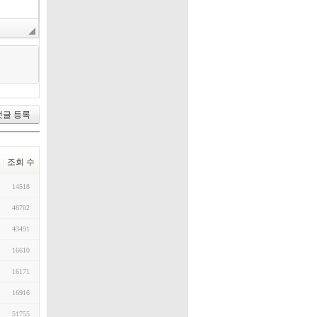
조회 수
14518
46702
43491
16610
16171
16916
51755