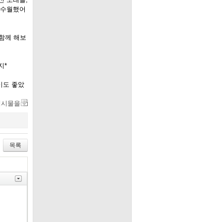
 수월했어
 함께 해보
지*
이도 좋았
게시물을
목록