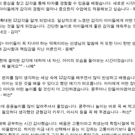
의 중심을 찾고 감각을 통해 타자를 경험할 수 있음을 배웠습니다. 새로운 시각
 아이들에게 감각의 경험이 얼마나 중요한지 수업에도 적용해보고 싶습니다 - 
 확대된 12감각을 알게 되었네요. 일상적으로 느꼈던 감각이 아이들에게 어떤 
다는 것을 알게 되었습니다. 간단한 놀이로 아이들에게 좋은 감각을 깨워주는 것
요 - 김미*
임감> 아이들이 꼭 지녀야 하는 덕목이라는 선생님의 말씀에 저 또한 다시 한번
 감사함과 책임감을 지닌 어른인지 - 옹혜*
 현재 결여된 감각에 대하여 내 자신, 아이의 모습을 돌아보는 시간이었습니다.
해 볼게요^^ - 나혜*
 편의를 많이 생각하는 세상 속에 12감각을 배우면서 많이 반성하고 배웠습니
 아이는 모든 것을 배울 수 있다고 했던 얘기가 떠오릅니다. 아이에게 어떤 장
고 아이와 어떤 놀이를 할 것인지 더 고민하겠습니다. 콩주머니 만들어야겠어요
 박선*
는데 응용놀이를 많이 알려주셔서 좋았습니다. 콩주머니 놀이는 바로 꼭 써 먹
필요하다 생각했던 균형감각 키우기, 마사지 등을 꼭 해 주겠습니다 - 허선*
 대해 공부하는 시간 감사했습니다. 배움은 고통이라고 하셨는데 학창시절에 억
 떠올랐어요. 하지만 지금 내가 선택해서 듣는 이 강좌는 고통이라기보다 즐
 했던 활동도 여러 선생님들과 교감 할 수 있어서 좋았고요. 선생님께서 알려주