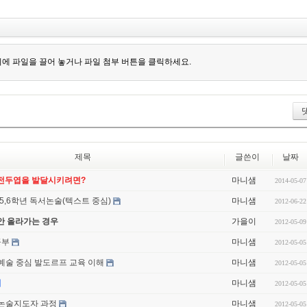
에 파일을 끌어 놓거나 파일 첨부 버튼을 클릭하세요.
제목
글쓴이
날짜
 전두엽을 발달시키려면?
마니샘
2014-05-07
5,6학년 독서논술(텍스트 중심)
마니샘
2012-06-22
안 올라가는 경우
가을이
2012-05-09
공부
마니샘
2012-05-05
예술 중심 발도르프 교육 이해
마니샘
2012-05-05
기
마니샘
2012-05-05
논술지도자 과정
마니샘
2012-05-05