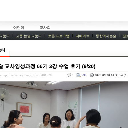
어린이
교사회
 나눔터
고등 논술 나눔터
토론 프로그램
디베이트
통합역사논술
진
기획회의
외부강좌
눔터
교사양성과정 66기 3강 수업 후기 (9/20)
rownup_ElementaryEssay_board/481528
0
596
2023.09.20
14:35:54 (*.