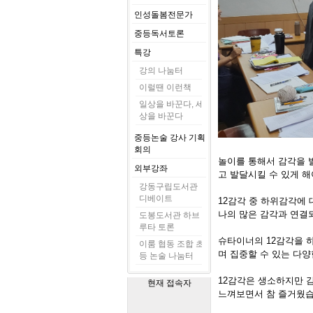
인성돌봄전문가
중등독서토론
특강
강의 나눔터
이럴땐 이런책
일상을 바꾼다, 세
상을 바꾼다
중등논술 강사 기획
회의
놀이를 통해서 감각을 
외부강좌
고 발달시킬 수 있게 해야
강동구립도서관
디베이트
12감각 중 하위감각에
나의 많은 감각과 연결
도봉도서관 하브
루타 토론
슈타이너의 12감각을 
이룸 협동 조합 초
며 집중할 수 있는 다양
등 논술 나눔터
12감각은 생소하지만 
현재 접속자
느껴보면서 참 즐거웠습니