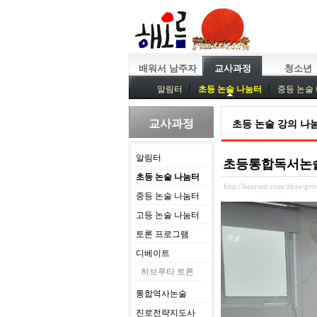
배워서 남주자
교사과정
청소년
알림터
초등 논술 나눔터
중등 논술
중등독서토론
특강
중등논술 강사 
교사과정
초등 논술 강의 나
알림터
초등통합독서논술 
초등 논술 나눔터
http://heorum.com/zbxe/g
중등 논술 나눔터
고등 논술 나눔터
토론 프로그램
디베이트
하브루타 토론
통합역사논술
진로전략지도사