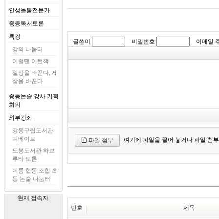
인성돌봄전문가
중등독서토론
특강
글쓴이
비밀번호
이메일 
강의 나눔터
이럴땐 이런책
일상을 바꾼다, 세
상을 바꾼다
중등논술 강사 기획
회의
외부강좌
강동구립도서관
디베이트
여기에 파일을 끌어 놓거나 파일 첨부
파일 첨부
도봉도서관 하브
루타 토론
이룸 협동 조합 초
등 논술 나눔터
현재 접속자
번호
제목