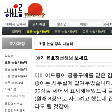
배워서 남주자
교사과정
청소년
어린이
교사
알림터
초등 논술 나눔터
중등 논술 나눔터
고등 논술 나눔터
중등독서토론
특강
중등논술 강사 기획회의
외부강좌
교사과정
초등 논술 강의 나눔터
알림터
39기 윤호정선생님 보세요
초등 논술 나눔터
http://heorum.com/zbxe/grownup_ElementaryEssay_board/6147
중등 논술 나눔터
머메이드종이 공동구매를 맡은 김명
고등 논술 나눔터
종이는 사무실에 맡겨두었습니다
토론 프로그램
디베이트
90장을 세어서 표시해두었으니 들
하브루타 토론
(원래 8장으로 자르려고 했는데 
통합역사논술
라도 될 것같아
진로전략지도사