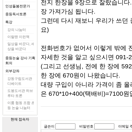
전지 한장을 9장으로 잘랐습니다.
인성돌봄전문가
장 가져가심 됩니다.
중등독서토론
그런데 다시 재보니 우리가 쓰던
특강
요)
강의 나눔터
이럴땐 이런책
일상을 바꾼다, 세
전화번호가 없어서 이렇게 밖에 
상을 바꾼다
자세한 것을 알고 싶으시면 091-2
중등논술 강사 기획
회의
(그리고 선생님, 전에 한 장에 
외부강좌
한 장에 670원이 나왔습니다.
강동구립도서관
대량 구입이 아니라 가격이 좀 
디베이트
도봉도서관 하브
은 670*10+400(택배비)=7100
루타 토론
이룸 협동 조합 초
등 논술 나눔터
현재 접속자
글쓴이
비밀번호
이메일 