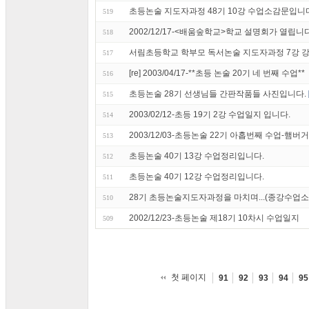
초등논술 지도자과정 48기 10강 수업소감문입니
519
2002/12/17-<배움숲학교>학교 설명회가 열립니다
518
서림초등학교 학부모 독서논술 지도자과정 7강 
517
[re] 2003/04/17-**초등 논술 20기 네 번째 수업**
516
초등논술 28기 선생님들 간판작품들 사진입니다.
515
2003/02/12-초등 19기 2강 수업일지 입니다.
514
2003/12/03-초등논술 22기 아홉번째 수업-햄버
513
초등논술 40기 13강 수업정리입니다.
512
초등논술 40기 12강 수업정리입니다.
511
28기 초등논술지도자과정을 마치며...(종강수업소
510
2002/12/23-초등논술 제18기 10차시 수업일지
509
첫 페이지
91
92
93
94
95