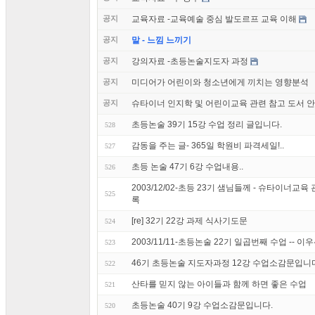
공지
교육자료 -교육예술 중심 발도르프 교육 이해
공지
말 - 느낌 느끼기
공지
강의자료 -초등논술지도자 과정
공지
미디어가 어린이와 청소년에게 끼치는 영향분석
공지
슈타이너 인지학 및 어린이교육 관련 참고 도서 
초등논술 39기 15강 수업 정리 글입니다.
528
감동을 주는 글- 365일 학원비 파격세일!..
527
초등 논술 47기 6강 수업내용..
526
2003/12/02-초등 23기 샘님들께 - 슈타이너교
525
록
[re] 32기 22강 과제 식사기도문
524
2003/11/11-초등논술 22기 일곱번째 수업 -- 
523
46기 초등논술 지도자과정 12강 수업소감문입니
522
산타를 믿지 않는 아이들과 함께 하면 좋은 수업
521
초등논술 40기 9강 수업소감문입니다.
520