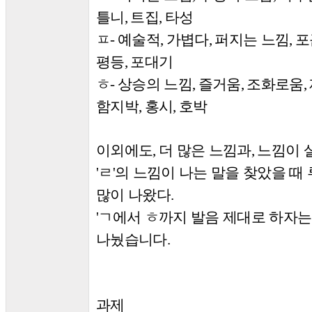
틀니
트집
타성
,
,
ㅍ
예술적
가볍다
퍼지는 느낌
포
-
,
,
,
평등
포대기
,
ㅎ
상승의 느낌
즐거움
조화로움
-
,
,
,
함지박
홍시
호박
,
,
이외에도
더 많은 느낌과
느낌이 
,
,
ㄹ
의 느낌이 나는 말을 찾았을 때
'
'
많이 나왔다
.
ㄱ
에서
ㅎ
까지 발음 제대로 하자는
'
나눴습니다
.
과제