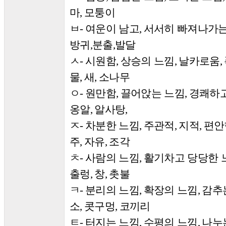
마
모퉁이
,
ㅂ
여운이 남고
서서히 빠져나가는
-
,
방귀
분출
발달
,
,
ㅅ
시원함
상승의 느낌
날카로움
-
,
,
,
물
새
소나무
,
,
ㅇ
원만함
끌어앉는 느낌
경쾌하고
-
,
,
옹알
알사탕
,
,
ㅈ
차분한 느낌
주관적
지적
편안
-
,
,
,
주
자유
조각
,
,
ㅊ
사람의 느낌
활기차고 당당한 
-
,
출렁
창
촛불
,
,
ㅋ
분리의 느낌
확장의 느낌
감추
-
,
,
소
콧구멍
코끼리
,
,
ㅌ
터지는 느낌
수평의 느낌
나누
-
,
,