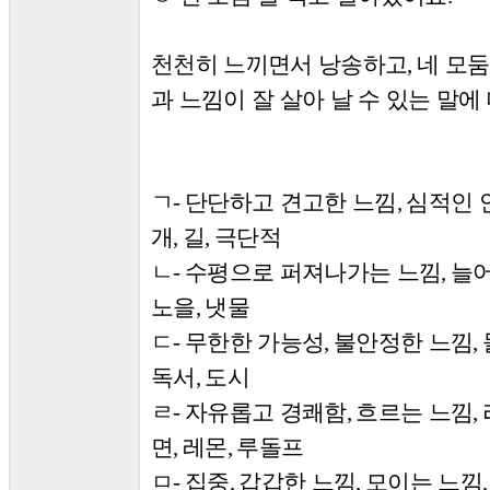
천천히 느끼면서 낭송하고
네 모
,
과 느낌이 잘 살아 날 수 있는 말에
ㄱ
단단하고 견고한 느낌
심적인 
-
,
개
길
극단적
,
,
ㄴ
수평으로 퍼져나가는 느낌
늘
-
,
노을
냇물
,
ㄷ
무한한 가능성
불안정한 느낌
-
,
,
독서
도시
,
ㄹ
자유롭고 경쾌함
흐르는 느낌
-
,
,
면
레몬
루돌프
,
,
ㅁ
집중
갑갑한 느낌
모이는 느낌
-
,
,