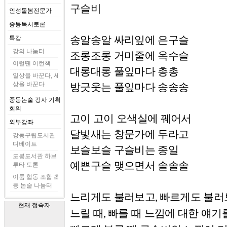
구슬비
인성돌봄전문가
중등독서토론
송알송알 싸리잎에 은구슬
특강
강의 나눔터
조롱조롱 거미줄에 옥수슬
이럴땐 이런책
대롱대롱 풀잎마다 총총
일상을 바꾼다, 세
상을 바꾼다
방긋웃는 풀잎마다 송송송
중등논술 강사 기획
회의
고이 고이 오색실에 꿰어서
외부강좌
달빛새는 창문가에 두라고
강동구립도서관
디베이트
보슬보슬 구슬비는 종일
도봉도서관 하브
예쁜구슬 맺으면서 솔솔솔
루타 토론
이룸 협동 조합 초
등 논술 나눔터
느리게도 불러보고
빠르게도 불러
,
현재 접속자
느릴 때
빠를 때 느낌에 대한 얘기
,