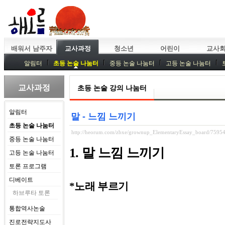
배워서 남주자
교사과정
청소년
어린이
교사
알림터
초등 논술 나눔터
중등 논술 나눔터
고등 논술 나눔터
중등독서토론
특강
중등논술 강사 기획회의
외부강좌
교사과정
초등 논술 강의 나눔터
알림터
말 - 느낌 느끼기
초등 논술 나눔터
http://heorum.com/zbxe/grownup_ElementaryEssay_board/7595
중등 논술 나눔터
1.
말 느낌 느끼기
고등 논술 나눔터
토론 프로그램
디베이트
노래 부르기
*
하브루타 토론
통합역사논술
진로전략지도사