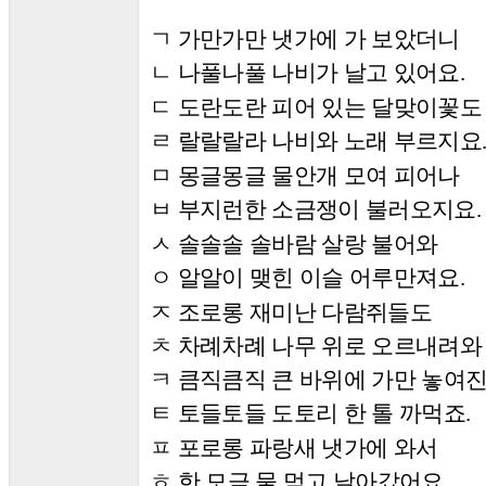
ㄱ 가만가만 냇가에 가 보았더니
ㄴ 나풀나풀 나비가 날고 있어요
.
ㄷ 도란도란 피어 있는 달맞이꽃도
ㄹ 랄랄랄라 나비와 노래 부르지요
ㅁ 몽글몽글 물안개 모여 피어나
ㅂ 부지런한 소금쟁이 불러오지요
.
ㅅ 솔솔솔 솔바람 살랑 불어와
ㅇ 알알이 맺힌 이슬 어루만져요
.
ㅈ 조로롱 재미난 다람쥐들도
ㅊ 차례차례 나무 위로 오르내려와
ㅋ 큼직큼직 큰 바위에 가만 놓여
ㅌ 토들토들 도토리 한 톨 까먹죠
.
ㅍ 포로롱 파랑새 냇가에 와서
ㅎ 한 모금 물 먹고 날아갔어요
.