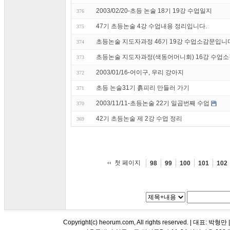
2003/02/20-초등 논술 18기 19강 수업일지
376
47기 초등논술 4강 수업내용 정리입니다.
375
초등논술 지도자과정 46기 19강 수업소감문입니
374
초등논술 지도자과정(색동어머니회) 16강 수업
373
2003/01/16-어이구, 우리 강아지
372
초등 논술31기 흙피리 만들러 가기
371
2003/11/11-초등논술 22기 일곱번째 수업
370
42기 초등논술 제 2강 수업 정리
369
첫 페이지
98
99
100
101
102
Copyright(c) heorum.com, All rights reserved. |