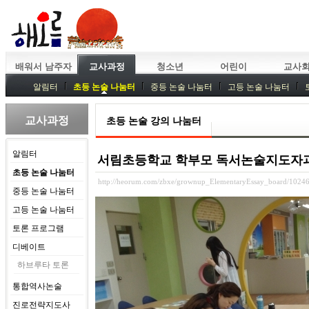
배워서 남주자
교사과정
청소년
어린이
교사
알림터
초등 논술 나눔터
중등 논술 나눔터
고등 논술 나눔터
중등독서토론
특강
중등논술 강사 기획회의
외부강좌
교사과정
초등 논술 강의 나눔터
알림터
서림초등학교 학부모 독서논술지도자과
초등 논술 나눔터
http://heorum.com/zbxe/grownup_ElementaryEssay_board/1024
중등 논술 나눔터
고등 논술 나눔터
토론 프로그램
디베이트
하브루타 토론
통합역사논술
진로전략지도사