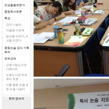
인성돌봄전문가
중등독서토론
특강
강의 나눔터
이럴땐 이런책
일상을 바꾼다, 세
상을 바꾼다
중등논술 강사 기획
회의
외부강좌
강동구립도서관
디베이트
도봉도서관 하브
루타 토론
이룸 협동 조합 초
등 논술 나눔터
현재 접속자