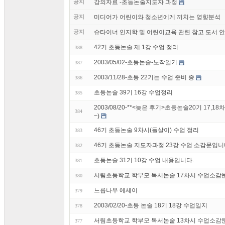
공지
강의자료 -초등논술지도자 과정
공지
미디어가 어린이와 청소년에게 끼치는 영향분석
공지
슈타이너 인지학 및 어린이교육 관련 참고 도서 
42기 초등논술 제 1강 수업 정리
388
2003/05/02-초등논술-노작일기
387
2003/11/28-초등 22기는 수업 준비 중
386
초등논술 39기 16강 수업정리
385
2003/08/20-**<늦은 후기>초등논술20기 17,1
384
~)
46기 초등논술 9차시(들살이) 수업 정리
383
46기 초등논술 지도자과정 23강 수업 소감문입니
382
초등논술 31기 10강 수업 내용입니다.
381
서림초등학교 학부모 독서논술 17차시 수업소감
380
느릅나무 에세이
379
2003/02/20-초등 논술 18기 18강 수업일지
378
서림초등학교 학부모 독서논술 13차시 수업소감
377