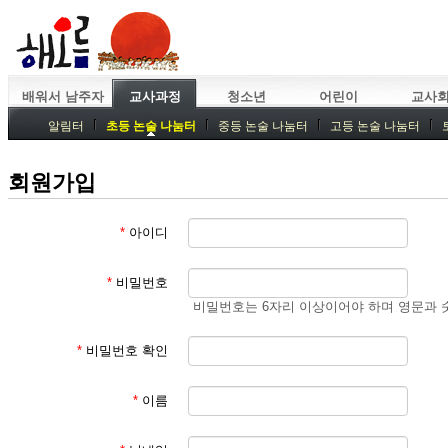
배워서 남주자
교사과정
청소년
어린이
교사
알림터
초등 논술 나눔터
중등 논술 나눔터
고등 논술 나눔터
중등독서토론
특강
중등논술 강사 기획회의
외부강좌
회원가입
*
아이디
*
비밀번호
비밀번호는 6자리 이상이어야 하며 영문과 
*
비밀번호 확인
*
이름