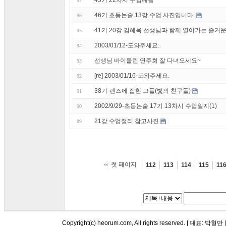
45기 22차시 수업내용
97
46기 초등논술 13강 수업 사진입니다.
96
41기 20강 김혜옥 선생님과 함께 열어가는 즐거운 
95
2003/01/12-도와주세요.
94
선생님 바이올린 연주회 잘 다녀오세요~
93
[re] 2003/01/16-도와주세요.
92
38기-렌즈에 잡힌 그들(빛의 친구들)
91
2002/9/29-초등논술 17기 13차시 수업일지(1)
90
21강 수업정리 참고사진
89
첫 페이지
112
113
114
115
11
Copyright(c) heorum.com, All rights reserved. |