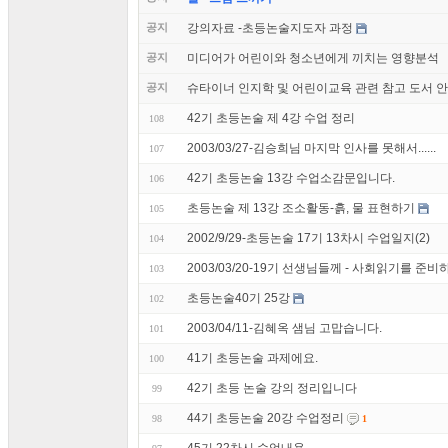
공지
강의자료 -초등논술지도자 과정
공지
미디어가 어린이와 청소년에게 끼치는 영향분석
공지
슈타이너 인지학 및 어린이교육 관련 참고 도서 
42기 초등논술 제 4강 수업 정리
108
2003/03/27-김승희님 마지막 인사를 못해서......
107
42기 초등논술 13강 수업소감문입니다.
106
초등논술 제 13강 조소활동-흙, 물 표현하기
105
2002/9/29-초등논술 17기 13차시 수업일지(2)
104
2003/03/20-19기 선생님들께 - 사회읽기를 준비
103
초등논술40기 25강
102
2003/04/11-김혜옥 샘님 고맙습니다.
101
41기 초등논술 과제에요.
100
42기 초등 논술 강의 정리입니다
99
44기 초등논술 20강 수업정리
98
1