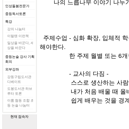
나의 느릅나무 이야기 나누기
인성돌봄전문가
중등독서토론
특강
강의 나눔터
이럴땐 이런책
주제수업 - 심화 확장, 입체적 
일상을 바꾼다, 세
해야한다.
상을 바꾼다
한 주제 월별 또는 6개월, 
중등논술 강사 기획
회의
외부강좌
- 교사의 다짐 -
강동구립도서관
스스로 생산하는 사람이
디베이트
도봉도서관 하브
내가 처음 배울 때 올바른 
루타 토론
쉽게 배우는 것을 경계
이룸 협동 조합 초
등 논술 나눔터
현재 접속자