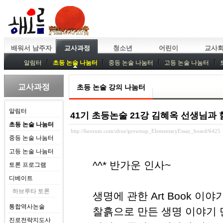
배워서 남주자
교사과정
청소년
어린이
교사
알림터
초등 논술 나눔터
중등 논술 나눔터
고등 논술 나눔터
중등독서토론
특강
중등논술 강사 기획회의
외부강좌
교사과정
초등 논술 강의 나눔터
알림터
41기 초등논술 21강 김혜옥 선생님과 
초등 논술 나눔터
http://heorum.com/zbxe/grownup_ElementaryEssay_board/6425
중등 논술 나눔터
고등 논술 나눔터
^^* 반가운 인사~
토론 프로그램
디베이트
하브루타 토론
생명에 관한 Art Book 이야
통합역사논술
찰흙으로 만든 생명 이야기 
진로전략지도사