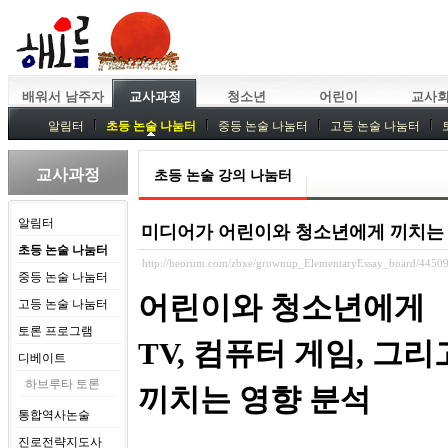
배워서 남주자
교사과정
청소년
어린이
교사
알림터
초등 논술 나눔터
중등 논술 나눔터
고등 논술 나눔터
중등독서토론
특강
중등논술 강사 기획회의
외부강좌
교사과정
초등 논술 강의 나눔터
알림터
미디어가 어린이와 청소년에게 끼치는
초등 논술 나눔터
http://heorum.com/zbxe/grownup_ElementaryEssay_board/4450
중등 논술 나눔터
어린이와 청소년에게
고등 논술 나눔터
토론 프로그램
TV, 컴퓨터 게임, 그
디베이트
하브루타 토론
끼치는 영향 분석
통합역사논술
진로전략지도사