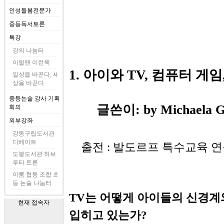
인성돌봄전문가
중등독서토론
특강
강의 나눔터
이럴땐 이런책
1. 아이와 TV, 컴퓨터 게
일상을 바꾼다, 세
상을 바꾼다
중등논술 강사 기획
글쓴이: by Michaela 
회의
외부강좌
강동구립도서관
디베이트
출전 : 발도르프 특수교육 
도봉도서관 하브
루타 토론
이룸 협동 조합 초
등 논술 나눔터
TV는 어떻게 아이들의 신경계
현재 접속자
입히고 있는가?