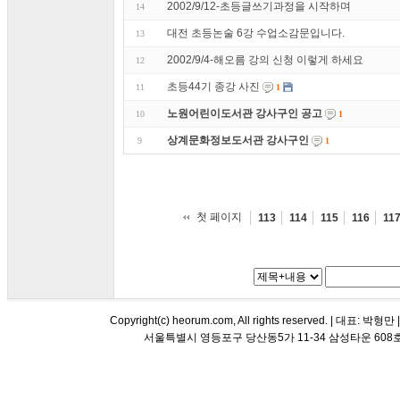
2002/9/12-초등글쓰기과정을 시작하며
14
대전 초등논술 6강 수업소감문입니다.
13
2002/9/4-해오름 강의 신청 이렇게 하세요
12
초등44기 종강 사진
11
1
노원어린이도서관 강사구인 공고
10
1
상계문화정보도서관 강사구인
9
1
첫 페이지
113
114
115
116
11
Copyright(c) heorum.com, All rights reserved. |
서울특별시 영등포구 당산동5가 11-34 삼성타운 608호 해오름 평