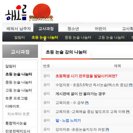
배워서 남주자
교사과정
청소년
어린이
교사
알림터
초등 논술 나눔터
중등 논술 나눔터
고등 논술 나눔터
중등독서토론
특강
중등논술 강사 기획회의
외부강좌
교사과정
초등 논술 강의 나눔터
번호
제목
알림터
초등 논술 나눔터
공지
초등학생 시기 전두엽을 발달시키려면?
중등 논술 나눔터
공지
수업자료 - 초등5,6학년 독서논술(텍스트 중심)
고등 논술 나눔터
공지
게시판에 글이 안 올라가는 경우
토론 프로그램
공지
교육자료 - 수 공부
디베이트
공지
교육자료 -교육예술 중심 발도르프 교육 이해
하브루타 토론
공지
말 - 느낌 느끼기
통합역사논술
공지
강의자료 -초등논술지도자 과정
진로전략지도사