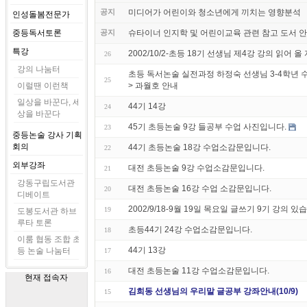
공지
미디어가 어린이와 청소년에게 끼치는 영향분석
인성돌봄전문가
중등독서토론
공지
슈타이너 인지학 및 어린이교육 관련 참고 도서 
특강
2002/10/2-초등 18기 선생님 제4강 강의 읽어 올
26
강의 나눔터
초등 독서논술 실전과정 하정숙 선생님 3-4학년 
25
이럴땐 이런책
> 과월호 안내
일상을 바꾼다, 세
44기 14강
24
상을 바꾼다
45기 초등논술 9강 들공부 수업 사진입니다.
23
중등논술 강사 기획
회의
44기 초등논술 18강 수업소감문입니다.
22
외부강좌
대전 초등논술 9강 수업소감문입니다.
21
강동구립도서관
대전 초등논술 16강 수업 소감문입니다.
20
디베이트
2002/9/18-9월 19일 목요일 글쓰기 9기 강의 있
19
도봉도서관 하브
루타 토론
초등44기 24강 수업소감문입니다.
18
이룸 협동 조합 초
44기 13강
등 논술 나눔터
17
대전 초등논술 11강 수업소감문입니다.
16
현재 접속자
김희동 선생님의 우리말 글공부 강좌안내(10/9)
15