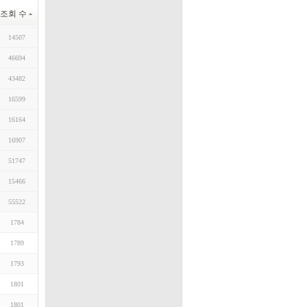
조회 수
14507
46694
43482
16599
16164
16907
51747
15466
55522
1784
1789
1793
1801
1801