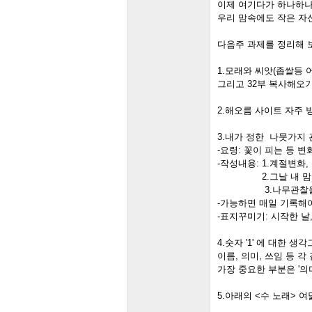
이제 여기다가 하나하나
우리 맘속에도 작은 자신
다음주 과제를 정리해
1.모래와 씨앗(좁쌀등
그리고 32부 복사해오
2.해오름 사이트 자주 
3.내가 정한 나뭇가지
-요령: 꽃이 피는 등 
-작성내용: 1.계절변화,
2.그날 내 맘의
3.나무관찰을 통해
-가능하면 매일 기록해야
-표지꾸미기: 시작한 날
4.숫자 '1' 에 대한 
이름, 의미, 쓰임 등 
가장 중요한 부분은 '의미'
5.아래의 <수 노래>