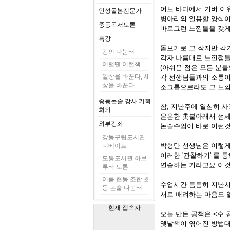
어느 바다에서 거버 이
인성돌봄전문가
병아리의 일용할 양식이
중등독서토론
바로그런 느낌들을 갖
특강
돋보기로 그 작지만 각
강의 나눔터
각자 나름대로 느낀점들
이럴땐 이런책
(아쉬운 점은 모든 분들
일상을 바꾼다, 세
각 선생님들과의 소통이
상을 바꾼다
소그룹으로라도 그 느낌
중등논술 강사 기획
참, 지난주에 열심히 
회의
은은한 촛불아래서 섬세
외부강좌
논술수업이 바로 이런것
강동구립도서관
박형만 선생님은 이렇
디베이트
이러한 '관찰하기' 를 
도봉도서관 하브
연습하는 거라고요 이것
루타 토론
이룸 협동 조합 초
수업시간 틈틈히 지난시간에
등 논술 나눔터
서로 배려하는 마음도 
현재 접속자
오늘 만든 공책은 <수
옛날책이 엮어진 방법대