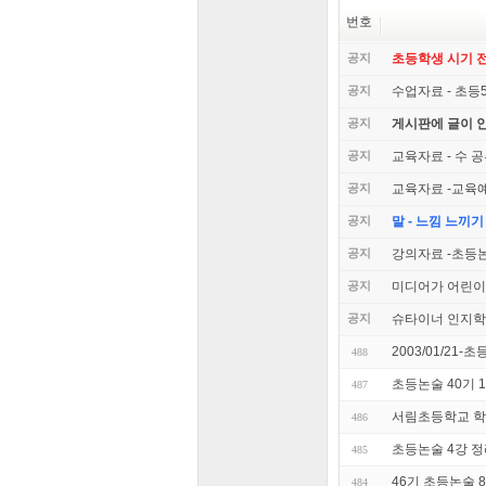
번호
공지
초등학생 시기 
공지
수업자료 - 초등
공지
게시판에 글이 
공지
교육자료 - 수 
공지
교육자료 -교육
공지
말 - 느낌 느끼기
공지
강의자료 -초등
공지
미디어가 어린이
공지
슈타이너 인지학
2003/01/21
488
초등논술 40기 
487
서림초등학교 학
486
초등논술 4강 
485
46기 초등논술 
484