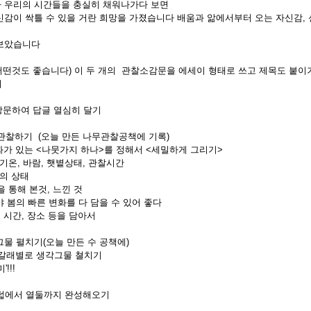
 우리의 시간들을 충실히 채워나가다 보면
감이 싹틀 수 있을 거란 희망을 가졌습니다 배움과 앎에서부터 오는 자신감, 신
 보았습니다
 어떤것도 좋습니다) 이 두 개의 관찰소감문을 에세이 형태로 쓰고 제목도 붙이
기
방문하여 답글 열심히 달기
 관찰하기 (오늘 만든 나무관찰공책에 기록)
변화가 있는 <나뭇가지 하나>를 정해서 <세밀하게 그리기>
 기온, 바람, 햇볕상태, 관찰시간
 상태
 본것, 느낀 것
 봄의 빠른 변화를 다 담을 수 있어 좋다
, 시간, 장소 등을 담아서
생각그물 펼치기(오늘 만든 수 공책에)
각 갈래별로 생각그물 쳘치기
!!!
 여덟에서 열둘까지 완성해오기