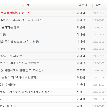
제목
글쓴이
날짜
전두엽을 발달시키려면?
마니샘
2014-05-07
5,6학년 독서논술(텍스트 중심)
마니샘
2012-06-22
안 올라가는 경우
가을이
2012-05-09
공부
마니샘
2012-05-05
예술 중심 발도르프 교육 이해
마니샘
2012-05-05
마니샘
2012-05-05
논술지도자 과정
마니샘
2012-05-05
와 청소년에게 끼치는 영향분석
마니샘
2010-01-05
 및 어린이교육 관련 참고 도서 안내
토토로
2007-02-15
-초등 논술 18기 14차시 수업일지
해오름
2004-07-08
11강 수업정리
성선녀
2007-11-27
부모 독서논술 지도자과정 8강 강의소감문
지혜
2013-07-06
정리
권남희
2008-03-20
8차시 수업 정리
돌연
2012-05-13