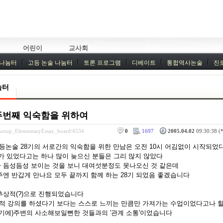
어린이
교사회
 나눔터
고등 논술 나눔터
토론 프로그램
디베이트
통합역사논술
진
기획회의
외부강좌
눔터
두번째 익숙함을 위하여
rownup_ElementaryEssay_board/4534
0
1697
2005.04.02
09:30:38 (*
초등논술 28기의 서로간의 익숙함을 위한 만남은 오전 10시 어김없이 시작되었
가 있었다고는 하나 많이 늦으신 분들은 그리 많지 않았다
 듬성듬성 보이는 것을 보니 대여섯분정도 못나오신 것 같은데
주엔 반갑게 만나요 모두 끝까지 함께 하는 28기 되었음 좋겠습니다
추상적(?)으로 진행되었습니다
 강의를 하셨다기 보다는 스스로 느끼는 만큼만 가져가는 수업이었다고나 
하기에)주변의 사소해보일뻔한 것들과의 '관계 소통'이었습니다