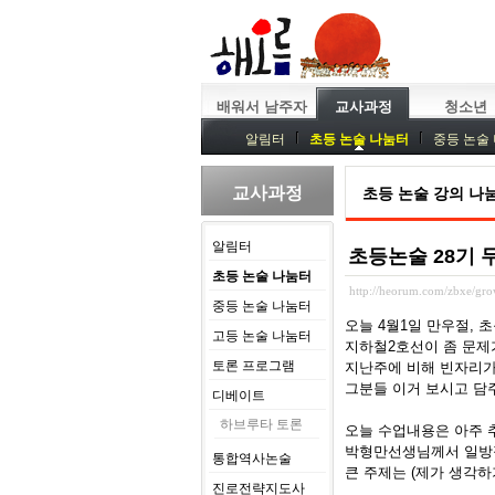
배워서 남주자
교사과정
청소년
알림터
초등 논술 나눔터
중등 논술
중등독서토론
특강
중등논술 강사 
교사과정
초등 논술 강의 나
알림터
초등논술 28기 
초등 논술 나눔터
http://heorum.com/zbxe/g
중등 논술 나눔터
오늘 4월1일 만우절, 
고등 논술 나눔터
지하철2호선이 좀 문제
토론 프로그램
지난주에 비해 빈자리가
그분들 이거 보시고 담
디베이트
하브루타 토론
오늘 수업내용은 아주 
박형만선생님께서 일방적
통합역사논술
큰 주제는 (제가 생각
진로전략지도사