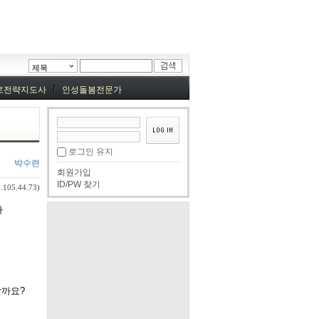
제목
로전략지도사
인성돌봄전문가
로그인 유지
박수련
회원가입
ID/PW 찾기
.105.44.73)
다
할까요?