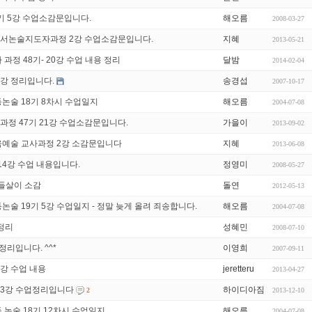
41기 5강 수업소감문입니다.
해오름
2008-03-27
서논술지도자과정 2강 수업소감문입니다.
지혜
2013-05-21
과정 48기- 20강 수업 내용 정리
달밤
2014-02-04
5강 정리입니다.
송경섭
2007-10-17
-초등논술 18기 8차시 수업일지
해오름
2004-07-08
과정 47기 21강 수업소감문입니다.
가을이
2013-09-02
육예술 교사과정 2강 소감문입니다
지혜
2013-06-08
 14강 수업 내용입니다.
정영미
2008-05-27
 들살이 소감
돌연
2012-05-13
-초등논술 19기 5강 수업일지 - 정말 늦게 올려 죄송합니다.
해오름
2004-07-08
업정리
성혜민
2008-07-10
 정리입니다. ^^*
이영희
2007-09-11
7강 수업 내용
jeretteru
2013-04-27
13강 수업정리입니다
하이디아짐
2013-12-10
2
-초등 논술 18기 12차시 수업일지
해오름
2004-07-08