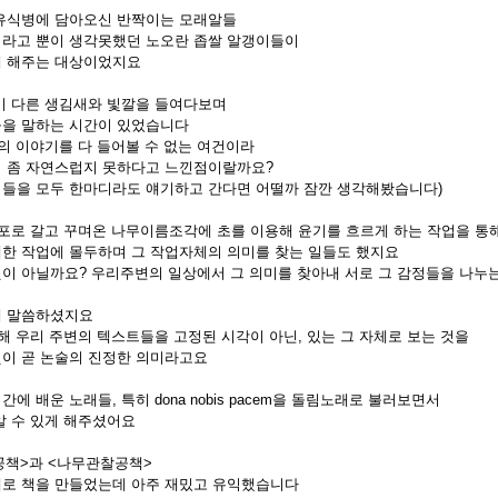
유식병에 담아오신 반짝이는 모래알들
라고 뿐이 생각못했던 노오란 좁쌀 알갱이들이
게 해주는 대상이었지요
기 다른 생김새와 빛깔을 들여다보며
을 말하는 시간이 있었습니다
의 이야기를 다 들어볼 수 없는 여건이라
 좀 자연스럽지 못하다고 느낀점이랄까요?
들을 모두 한마디라도 얘기하고 간다면 어떨까 잠깐 생각해봤습니다)
사포로 갈고 꾸며온 나무이름조각에 초를 이용해 윤기를 흐르게 하는 작업을 통
한 작업에 몰두하며 그 작업자체의 의미를 찾는 일들도 했지요
이 아닐까요? 우리주변의 일상에서 그 의미를 찾아내 서로 그 감정들을 나누는
게 말씀하셨지요
통해 우리 주변의 텍스트들을 고정된 시각이 아닌, 있는 그 자체로 보는 것을
이 곧 논술의 진정한 의미라고요
 배운 노래들, 특히 dona nobis pacem을 돌림노래로 불러보면서
알 수 있게 해주셨어요
 공책>과 <나무관찰공책>
로 책을 만들었는데 아주 재밌고 유익했습니다