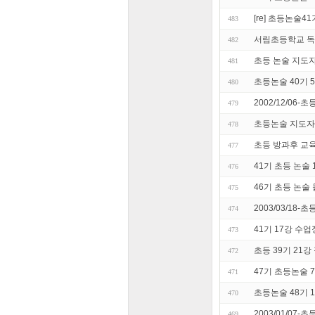
[re] 초등논술
483
서림초등학교 독
482
초등 논술 지도자 
481
초등논술 40기 
480
2002/12/06
479
초등논술 지도자
478
초등 방과후 교
477
41기 초등 논술
476
46기 초등 논술
475
2003/03/18
474
41기 17강 수
473
초등 39기 21강
472
47기 초등논술 
471
초등논술 48기 
470
2003/01/07
469