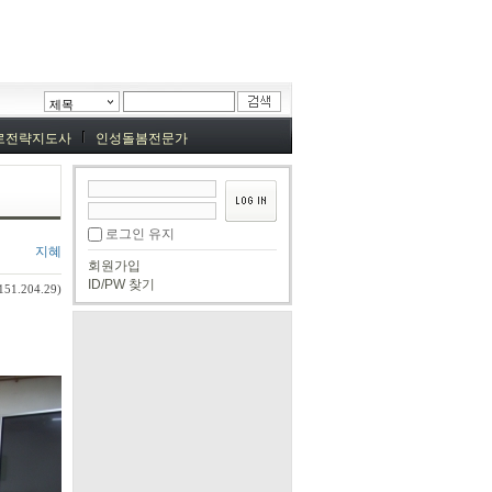
제목
로전략지도사
인성돌봄전문가
로그인 유지
지혜
회원가입
ID/PW 찾기
151.204.29)