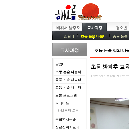
배워서 남주자
교사과정
청소년
알림터
초등 논술 나눔터
중등 논술
중등독서토론
특강
중등논술 강사 
교사과정
초등 논술 강의 나
알림터
초등 방과후 교
초등 논술 나눔터
http://heorum.com/zbxe/g
중등 논술 나눔터
고등 논술 나눔터
토론 프로그램
디베이트
하브루타 토론
통합역사논술
진로전략지도사