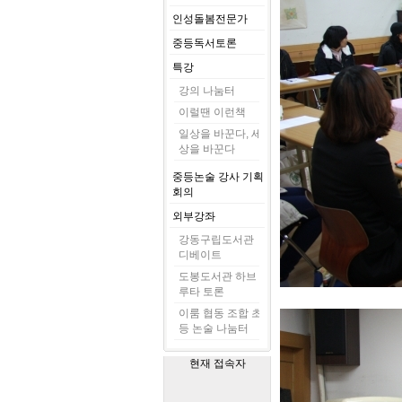
인성돌봄전문가
중등독서토론
특강
강의 나눔터
이럴땐 이런책
일상을 바꾼다, 세
상을 바꾼다
중등논술 강사 기획
회의
외부강좌
강동구립도서관
디베이트
도봉도서관 하브
루타 토론
이룸 협동 조합 초
등 논술 나눔터
현재 접속자