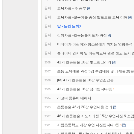
공지
교육자료 - 수 공부
공지
교육자료 -교육예술 중심 발도르프 교육 이해
공지
말 - 느낌 느끼기
공지
강의자료 -초등논술지도자 과정
공지
미디어가 어린이와 청소년에게 끼치는 영향분석
공지
슈타이너 인지학 및 어린이교육 관련 참고 도서 
42기 초등논술 10강 빛그림그리기
2308
초등 교육예술 과정 5강 수업내용 및 과제물(방윤
2307
[re] 41기 초등논술 16강 수업소감문
2306
43기 초등논술 18강 정리입니다
2305
1
리코더 종류에 대해서
2304
초등논술 46기 20강 수업내용 정리
2303
46기 초등논술 지도자과정 15강 수업사진 & 
2302
서림초등학교 개강 수업 사진입니다.
2301
3