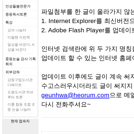
인성돌봄전문가
파일첨부를 한 글이 올라가지 않는
중등독서토론
1. Internet Explorer를 
특강
2. Adobe Flash Player를 업
강의 나눔터
이럴땐 이런책
일상을 바꾼다, 세
인터넷 검색란에 위 두 가지 명
상을 바꾼다
업데이트 할 수 있는 인터넷 홈페
중등논술 강사 기획
회의
외부강좌
업데이트 이후에도 글이 계속 써
강동구립도서관
수고스러우시더라도 글이 써지지
디베이트
도봉도서관 하브
geunhwa@heorum.com
으로 메
루타 토론
다시 전화주셔요~
이룸 협동 조합 초
등 논술 나눔터
현재 접속자