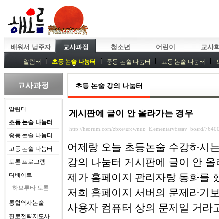
배워서 남주자
교사과정
청소년
어린이
교사
알림터
초등 논술 나눔터
중등 논술 나눔터
고등 논술 나눔터
중등독서토론
특강
중등논술 강사 기획회의
외부강좌
교사과정
초등 논술 강의 나눔터
알림터
게시판에 글이 안 올라가는 경우
초등 논술 나눔터
http://heorum.com/zbxe/grownup_ElementaryEssay_board/7640
중등 논술 나눔터
어제랑 오늘 초등논술 수강하시는
고등 논술 나눔터
강의 나눔터 게시판에 글이 안 
토론 프로그램
디베이트
제가 홈페이지 관리자랑 통화를 
하브루타 토론
저희 홈페이지 서버의 문제라기
통합역사논술
사용자 컴퓨터 상의 문제일 거라
진로전략지도사