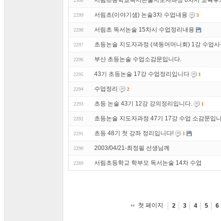
서림초등학교독서논술지도자과정 6차시 교육후
2300
서림초(이야기샘) 논술3차 수업내용
2299
3
서림초 독서논술 15차시 수업정리내용
2298
초등논술 지도자과정 (색동어머니회) 1강 수업사
2297
부산 초등논술 수업소감문입니다.
2296
43기 초등논술 17강 수업정리입니다
2295
1
수업정리
2294
2
초등 논술 43기 12강 강의정리입니다.
2293
1
초등논술 지도자과정 47기 17강 수업 소감문입니
2292
초등 48기 첫 강좌 정리입니다!
2291
1
2003/04/21-최정필 선생님께
2290
서림초등학교 학부모 독서논술 14차 수업
2289
첫 페이지
2
3
4
5
6