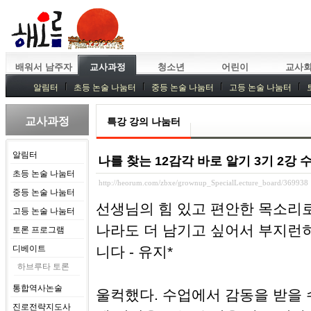
배워서 남주자
교사과정
청소년
어린이
교사
알림터
초등 논술 나눔터
중등 논술 나눔터
고등 논술 나눔터
중등독서토론
특강
중등논술 강사 기획회의
외부강좌
교사과정
특강 강의 나눔터
알림터
나를 찾는 12감각 바로 알기 3기 2강 
초등 논술 나눔터
http://heorum.com/zbxe/grownup_SpecialLecture_board/369938
중등 논술 나눔터
선생님의 힘 있고 편안한 목소리로
고등 논술 나눔터
나라도 더 남기고 싶어서 부지런
토론 프로그램
디베이트
니다 - 유지*
하브루타 토론
통합역사논술
울컥했다. 수업에서 감동을 받을 
진로전략지도사