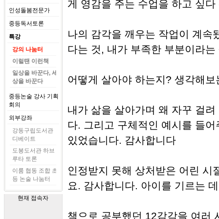
게 영감을 주는 수업을 하고 싶다 -
인성돌봄전문가
중등독서토론
나의 감각을 깨우는 작업이 계속됐
특강
다는 것, 내가 부족한 부분이라는 
강의 나눔터
이럴땐 이런책
일상을 바꾼다, 세
어떻게 살아야 하는지? 생각해보는
상을 바꾼다
중등논술 강사 기획
회의
내가 삶을 살아가며 왜 자꾸 걸려
외부강좌
다. 그리고 구체적인 예시를 들어주
강동구립도서관
있었습니다. 감사합니다
디베이트
도봉도서관 하브
루타 토론
인정받지 못해 상처받은 어린 시
이룸 협동 조합 초
등 논술 나눔터
요. 감사합니다. 아이를 기르는 데
현재 접속자
책으로 공부했던 12감각을 여러 