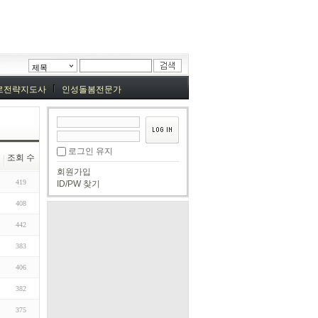
제목
로전략지도사
인성돌봄전문가
로그인 유지
조회 수
회원가입
419
ID/PW 찾기
408
442
383
406
382
375