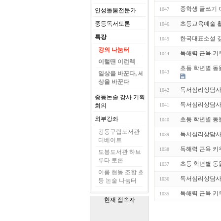
중학생 글쓰기 
1047
인성돌봄전문가
중등독서토론
초등교육예술 활
1046
특강
한국대표소설 깊
1045
강의 나눔터
독해력 근육 키우기
1044
이럴땐 이런책
초등 학년별 동물
1043
일상을 바꾼다, 세
상을 바꾼다
독서심리상담사 기
1042
중등논술 강사 기획
독서심리상담사 기
회의
1041
외부강좌
초등 학년별 동물
1040
강동구립도서관
독서심리상담사 기
1039
디베이트
독해력 근육 키우기
1038
도봉도서관 하브
루타 토론
초등 학년별 동물
1037
이룸 협동 조합 초
독서심리상담사 기
1036
등 논술 나눔터
독해력 근육 키우기
1035
현재 접속자