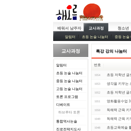
배워서 남주자
교사과정
청소년
알림터
초등 논술 나눔터
중등 논술
중등독서토론
특강
중등논술 강사 
교사과정
특강 강의 나눔터
번호
알림터
초등 논술 나눔터
초등 저학년 글쓰기
1054
중등 논술 나눔터
생각을 키우는 초
1053
고등 논술 나눔터
초등 저학년 글쓰기
1052
토론 프로그램
영화활용수업 3기 
1051
디베이트
독해력 근육 키우기
1050
하브루타 토론
독해력 근육 키우기
1049
통합역사논술
초등교육예술 활
1048
진로전략지도사