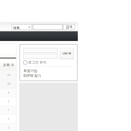
제목
로그인 유지
조회 수
회원가입
14
ID/PW 찾기
29
4
2
7
2
2