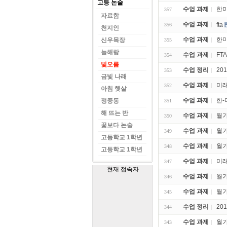
고등 논술
수업 과제
한미
357
자료함
수업 과제
fta
356
천지인
수업 과제
한미
신우목장
355
늘해랑
수업 과제
FT
354
빛오름
수업 정리
20
353
금빛 나래
수업 과제
미래
352
아침 햇살
수업 과제
한-
정중동
351
해 뜨는 반
수업 과제
월가
350
꽃보다 논술
수업 과제
월가
349
고등학교 1학년
수업 과제
월가
348
고등학교 1학년
수업 과제
미래
347
현재 접속자
수업 과제
월가
346
수업 과제
월가
345
수업 정리
20
344
수업 과제
월가
343