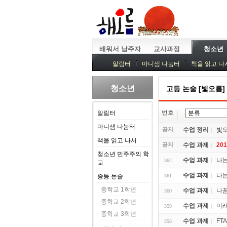
배워서 남주자
교사과정
청소년
알림터
마니샘 나눔터
책을 읽고 나
청소년
고등 논술 [빛오름]
번호
알림터
마니샘 나눔터
공지
수업 정리
빛오
책을 읽고 나서
공지
수업 과제
20
청소년 민주주의 학
수업 과제
나는
362
교
수업 과제
나는
중등 논술
361
중학교 1학년
수업 과제
나
360
중학교 2학년
수업 과제
미래
359
중학교 3학년
수업 과제
FT
358