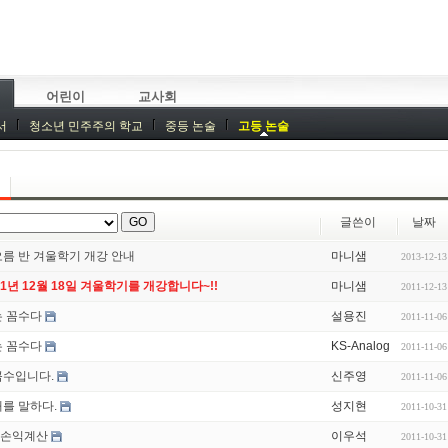
어린이
교사회
서
청소년 민주주의 학교
중등 논술
고등 논술
글쓴이
날짜
름 반 겨울학기 개강 안내
마니샘
2013-12-13
11년 12월 18일 겨울학기를 개강합니다~!!
마니샘
2011-12-13
 꼼수다
설용진
2011-11-06
 꼼수다
KS-Analog
2011-11-06
꼼수입니다.
신주영
2011-11-06
를 말하다.
성지현
2011-10-31
A손익계산
이우석
2011-10-31