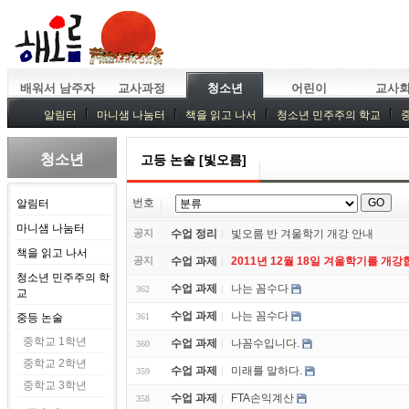
배워서 남주자
교사과정
청소년
어린이
교사
알림터
마니샘 나눔터
책을 읽고 나서
청소년 민주주의 학교
청소년
고등 논술 [빛오름]
번호
알림터
마니샘 나눔터
공지
수업 정리
빛오름 반 겨울학기 개강 안내
책을 읽고 나서
공지
수업 과제
2011년 12월 18일 겨울학기를 개강
청소년 민주주의 학
수업 과제
나는 꼼수다
362
교
수업 과제
나는 꼼수다
중등 논술
361
중학교 1학년
수업 과제
나꼼수입니다.
360
중학교 2학년
수업 과제
미래를 말하다.
359
중학교 3학년
수업 과제
FTA손익계산
358