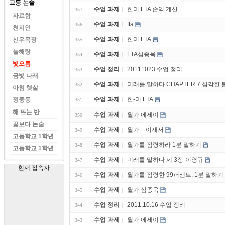
고등 논술
수업 과제
한미 FTA 손익 계산
357
자료함
수업 과제
fta
356
천지인
수업 과제
한미 FTA
신우목장
355
늘해랑
수업 과제
FTA심종욱
354
빛오름
수업 정리
20111023 수업 정리
353
금빛 나래
수업 과제
미래를 말하다 CHAPTER 7 심각한
352
아침 햇살
수업 과제
한-미 FTA
정중동
351
해 뜨는 반
수업 과제
월가 에세이
350
꽃보다 논술
수업 과제
월가 _ 이재서
349
고등학교 1학년
수업 과제
월가를 점령하라 1분 말하기
348
고등학교 1학년
수업 과제
미래를 말하다 제 3장-이영규
347
현재 접속자
수업 과제
월가를 점령한 99퍼센트, 1분 말하기
346
수업 과제
월가 심종욱
345
수업 정리
2011.10.16 수업 정리
344
수업 과제
월가 에세이
343