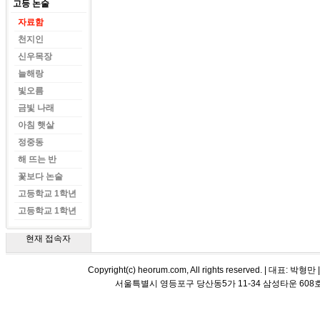
고등 논술
자료함
천지인
신우목장
늘해랑
빛오름
금빛 나래
아침 햇살
정중동
해 뜨는 반
꽃보다 논술
고등학교 1학년
고등학교 1학년
현재 접속자
Copyright(c) heorum.com, All rights reserved. |
서울특별시 영등포구 당산동5가 11-34 삼성타운 608호 해오름 평