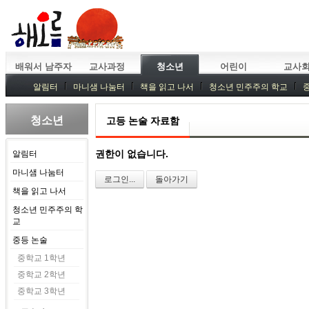
배워서 남주자
교사과정
청소년
어린이
교사
알림터
마니샘 나눔터
책을 읽고 나서
청소년 민주주의 학교
청소년
고등 논술 자료함
권한이 없습니다.
알림터
마니샘 나눔터
로그인...
돌아가기
책을 읽고 나서
청소년 민주주의 학
교
중등 논술
중학교 1학년
중학교 2학년
중학교 3학년