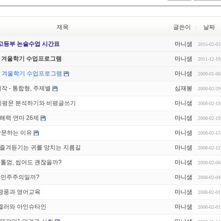
제목
글쓴이
날짜
 고등부 논술수업 시간표
마니샘
2015-02-03
3 겨울학기 수업프로그램
마니샘
2011-12-19
009 겨울학기 수업프로그램
마니샘
2009-01-06
작 - 통합형, 주제별
심재봉
2008-02-29
비평문 분석하기와 비평글쓰기
마니샘
2008-02-19
해력 연마 26제
마니샘
2008-02-19
학문하는 이유
마니샘
2008-02-15
3 즐겨듣기는 귀를 망치는 지름길
마니샘
2008-02-12
톨껌, 씹어도 괜찮을까?
마니샘
2008-02-06
, 민주주의일까?
마니샘
2008-02-04
 광풍과 영어교육
마니샘
2008-02-01
 켈러와 아인슈타인
마니샘
2008-02-01