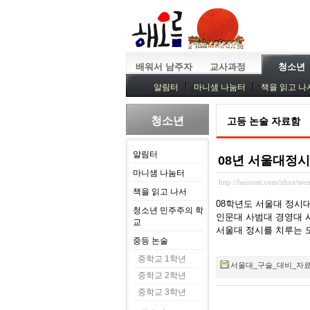
배워서 남주자
교사과정
청소년
알림터
마니샘 나눔터
책을 읽고 나
청소년
고등 논술 자료함
알림터
08년 서울대정
마니샘 나눔터
http://heorum.com/zbxe/te
책을 읽고 나서
08학년도 서울대 정시
청소년 민주주의 학
인문대 사범대 경영대 
교
서울대 정시를 치루는 
중등 논술
중학교 1학년
서울대_구술_대비_자료집_01
중학교 2학년
중학교 3학년