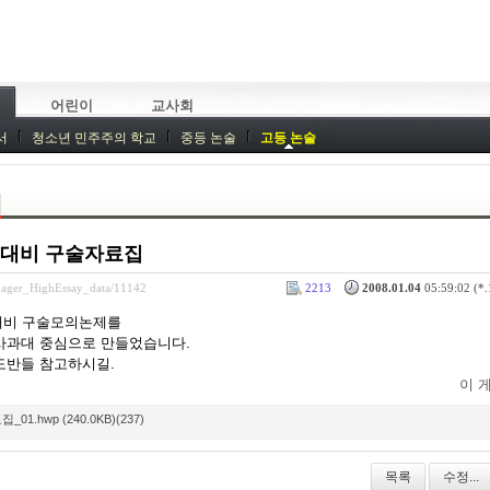
어린이
교사회
서
청소년 민주주의 학교
중등 논술
고등 논술
시대비 구술자료집
enager_HighEssay_data/11142
2213
2008.01.04
05:59:02 (*.
대비 구술모의논제를
사과대 중심으로 만들었습니다.
도반들 참고하시길.
이 
.hwp (240.0KB)(237)
목록
수정...