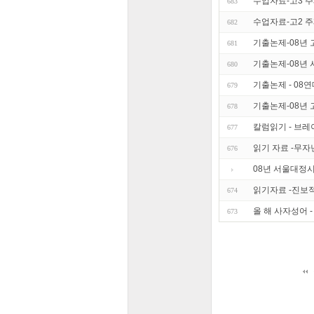
수업자료-고3 
683
수업자료-고2 
682
기출논제-08년 
681
기출논제-08년 
680
기출논제 - 08
679
기출논제-08년
678
칼럼읽기 - 브
677
읽기 자료 -무자
676
08년 서울대정
읽기자료 -진보
674
올 해 사자성어 -
673