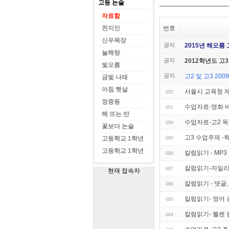
고등 논술
자료함
천지인
번호
신우목장
공지
2015년 해오름
늘해랑
공지
2012학년도 고
빛오름
공지
고2 및 고3 2
금빛 나래
아침 햇살
서울시 교육청 제
692
정중동
수업자료-영화 
691
해 뜨는 반
수업자료-고2 독
690
꽃보다 논술
고3 수업주제 -
고등학교 1학년
689
고등학교 1학년
칼럼읽기 - MP
688
칼럼읽기-자일리
687
현재 접속자
칼럼읽기 - 댓글
686
칼럼읽기- 영어
685
칼럼읽기- 헬렌
684