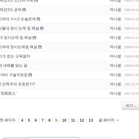
주제강의1 인간과 사회
마니샘
2008-01-14
주제강의1 공부
마니샘
2008-01-14
고려대 수시2 논술문제
마니샘
2008-01-14
서울대 정시 논제 및 해설
마니샘
2008-01-12
연대 정시논제 및 해설
마니샘
2008-01-11
 고려대 정시논제및 해설
마니샘
2008-01-11
레이크 없는 교육열차
마니샘
2008-01-06
년 새해를 맞는 글
마니샘
2008-01-04
시대비 구술자료집
마니샘
2008-01-04
적 민족주의 유효한가?
마니샘
2007-12-27
 '自欺欺人'
마니샘
2007-12-25
쓰기...
첫 페이지
끝 페이지
4
5
6
7
8
9
10
11
12
13