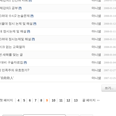
주제강의1 인간과 사회
마니샘
2008-01-14
주제강의1 공부
마니샘
2008-01-14
고려대 수시2 논술문제
마니샘
2008-01-14
서울대 정시 논제 및 해설
마니샘
2008-01-12
연대 정시논제 및 해설
마니샘
2008-01-11
 고려대 정시논제및 해설
마니샘
2008-01-11
레이크 없는 교육열차
마니샘
2008-01-06
년 새해를 맞는 글
마니샘
2008-01-04
시대비 구술자료집
마니샘
2008-01-04
적 민족주의 유효한가?
마니샘
2007-12-27
 '自欺欺人'
마니샘
2007-12-25
쓰기...
첫 페이지
끝 페이지
4
5
6
7
8
9
10
11
12
13