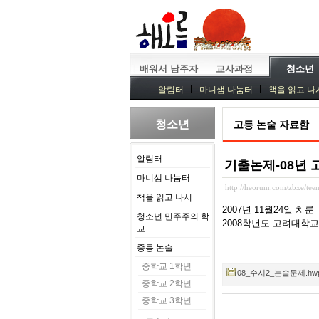
배워서 남주자
교사과정
청소년
알림터
마니샘 나눔터
책을 읽고 나
청소년
고등 논술 자료함
알림터
기출논제-08년 
마니샘 나눔터
http://heorum.com/zbxe/te
책을 읽고 나서
2007년 11월24일 치룬
청소년 민주주의 학
2008학년도 고려대학교
교
중등 논술
중학교 1학년
08_수시2_논술문제.hwp (
중학교 2학년
중학교 3학년