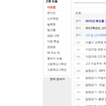
고등 논술
자료함
천지인
번호
신우목장
공지
2015년 해오름
늘해랑
공지
2012학년도 고
빛오름
공지
고2 및 고3 2
금빛 나래
아침 햇살
서울시 교육청 제
692
정중동
수업자료-영화 
691
해 뜨는 반
수업자료-고2 독
690
꽃보다 논술
고3 수업주제 -
고등학교 1학년
689
고등학교 1학년
칼럼읽기 - MP
688
칼럼읽기-자일리
687
현재 접속자
칼럼읽기 - 댓글
686
칼럼읽기- 영어
685
칼럼읽기- 헬렌
684