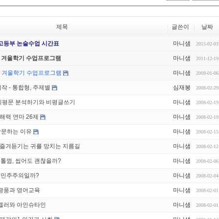
제목
글쓴이
날짜
 고등부 논술수업 시간표
마니샘
2015-02-03
3 겨울학기 수업프로그램
마니샘
2011-12-19
009 겨울학기 수업프로그램
마니샘
2009-01-06
작 - 통합형, 주제별
심재봉
2008-02-29
비평문 분석하기와 비평글쓰기
마니샘
2008-02-19
해력 연마 26제
마니샘
2008-02-19
학문하는 이유
마니샘
2008-02-15
3 즐겨듣기는 귀를 망치는 지름길
마니샘
2008-02-12
톨껌, 씹어도 괜찮을까?
마니샘
2008-02-06
, 민주주의일까?
마니샘
2008-02-04
 광풍과 영어교육
마니샘
2008-02-01
 켈러와 아인슈타인
마니샘
2008-02-01