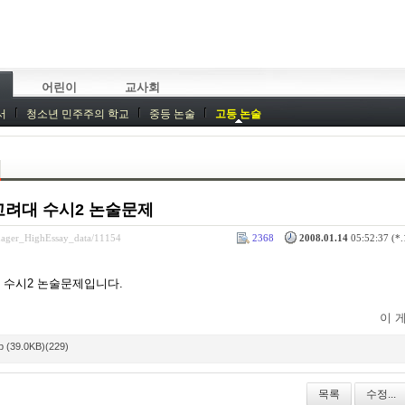
어린이
교사회
서
청소년 민주주의 학교
중등 논술
고등 논술
고려대 수시2 논술문제
enager_HighEssay_data/11154
2368
2008.01.14
05:52:37 (*.
 수시2 논술문제입니다.
이 
39.0KB)(229)
목록
수정...