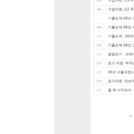
수업자료-고3 
683
수업자료-고2 
682
기출논제-08년 
기출논제-08년 
680
기출논제 - 08
679
기출논제-08년
678
칼럼읽기 - 브
677
읽기 자료 -무자
676
08년 서울대정
675
읽기자료 -진보
674
올 해 사자성어 -
673