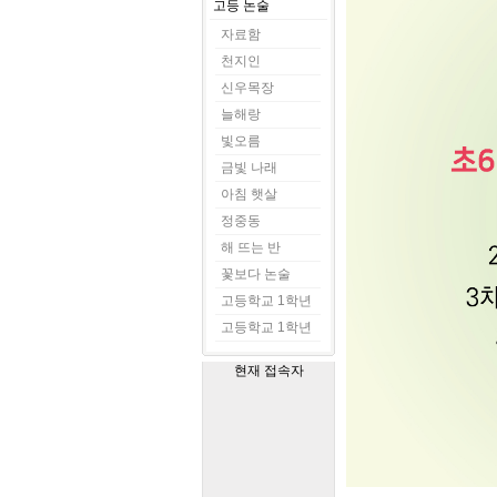
고등 논술
자료함
천지인
신우목장
늘해랑
빛오름
금빛 나래
아침 햇살
정중동
해 뜨는 반
꽃보다 논술
고등학교 1학년
고등학교 1학년
현재 접속자