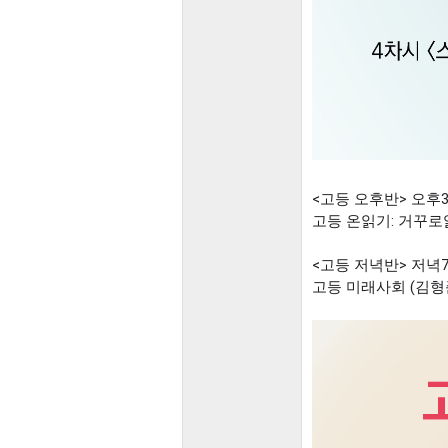
<고등 오후반> 오후
고등 온읽기: 거꾸로읽는세계
<고등 저녁반> 저녁
고등 미래사회 (김형준): 7