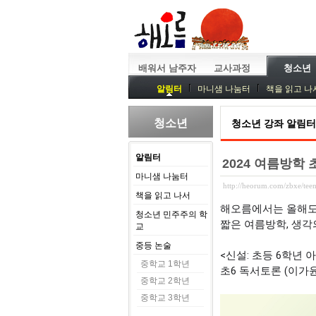
배워서 남주자
교사과정
청소년
알림터
마니샘 나눔터
책을 읽고 나
청소년
청소년 강좌 알림터
알림터
2024 여름방학
마니샘 나눔터
http://heorum.com/zbxe/tee
책을 읽고 나서
해오름에서는 올해도
청소년 민주주의 학
짧은 여름방학, 생각
교
중등 논술
<신설: 초등 6학년 
중학교 1학년
초6 독서토론 (이가윤) : 7
중학교 2학년
중학교 3학년